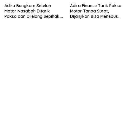
Adira Bungkam Setelah
Adira Finance Tarik Paksa
Motor Nasabah Ditarik
Motor Tanpa Surat,
Paksa dan Dilelang Sepihak,
Dijanjikan Bisa Menebus
Terancam Dilaporkan ke
Ternyata Sudah Dilelang
Polisi