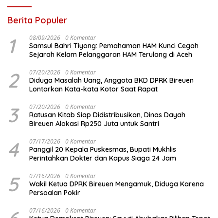
Berita Populer
1
08/09/2026
0 Komentar
Samsul Bahri Tiyong: Pemahaman HAM Kunci Cegah
Sejarah Kelam Pelanggaran HAM Terulang di Aceh
2
07/20/2026
0 Komentar
Diduga Masalah Uang, Anggota BKD DPRK Bireuen
Lontarkan Kata-kata Kotor Saat Rapat
3
07/20/2026
0 Komentar
Ratusan Kitab Siap Didistribusikan, Dinas Dayah
Bireuen Alokasi Rp250 Juta untuk Santri
4
07/17/2026
0 Komentar
Panggil 20 Kepala Puskesmas, Bupati Mukhlis
Perintahkan Dokter dan Kapus Siaga 24 Jam
5
07/16/2026
0 Komentar
Wakil Ketua DPRK Bireuen Mengamuk, Diduga Karena
Persoalan Pokir
07/16/2026
0 Komentar