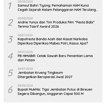
1
08/09/2026
Samsul Bahri Tiyong: Pemahaman HAM Kunci
Cegah Sejarah Kelam Pelanggaran HAM Terulang
di Aceh
2
08/08/2026
Andrie Yunus dan Tim Produksi Film “Pesta Babi”
Terima Tasrif Award 2026
3
08/07/2026
Kapolresta Banda Aceh dan Kasat Narkoba
Diperiksa Diperiksa Mabes Polri, Kasus Apa?
4
08/07/2026
PB HIMABIR: Cetak Sawah Baru Penantian Lama
dari Petani
5
08/07/2026
Jembatan Krueng Tingkeum
Ditargetkan Beroperasi Awal 2027
6
08/06/2026
Bupati Mukhlis: Tiga Jembatan Putus di Bireuen
Segera Dibangun, Anggaran Capai 500 M