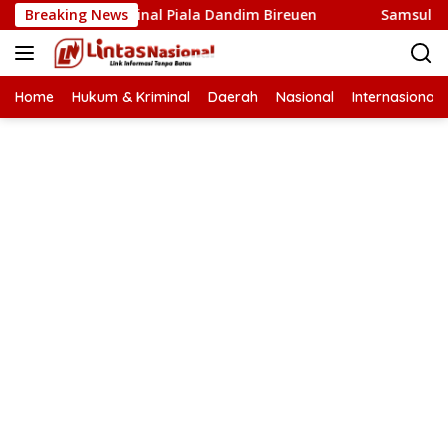
Langsung
olos Ke Final Piala Dandim Bireuen
Breaking News
Samsul Bahri Tiyo
ke
konten
Home
Hukum & Kriminal
Daerah
Nasional
Internasional