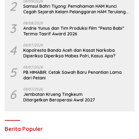
2
08/09/2026
Samsul Bahri Tiyong: Pemahaman HAM Kunci
Cegah Sejarah Kelam Pelanggaran HAM Terulang
di Aceh
3
08/08/2026
Andrie Yunus dan Tim Produksi Film “Pesta Babi”
Terima Tasrif Award 2026
4
08/07/2026
Kapolresta Banda Aceh dan Kasat Narkoba
Diperiksa Diperiksa Mabes Polri, Kasus Apa?
5
08/07/2026
PB HIMABIR: Cetak Sawah Baru Penantian Lama
dari Petani
6
08/07/2026
Jembatan Krueng Tingkeum
Ditargetkan Beroperasi Awal 2027
Berita Populer