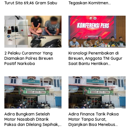
Turut Sita 69,46 Gram Sabu
Tegaskan Komitmen
Berantas Narkoba
2 Pelaku Curanmor Yang
Kronologi Penembakan di
Diamakan Polres Bireuen
Bireuen, Anggota TNI Gugur
Positif Narkoba
Saat Bantu Hentikan
Kendaraan Tersangka
Narkoba
Adira Bungkam Setelah
Adira Finance Tarik Paksa
Motor Nasabah Ditarik
Motor Tanpa Surat,
Paksa dan Dilelang Sepihak,
Dijanjikan Bisa Menebus
Terancam Dilaporkan ke
Ternyata Sudah Dilelang