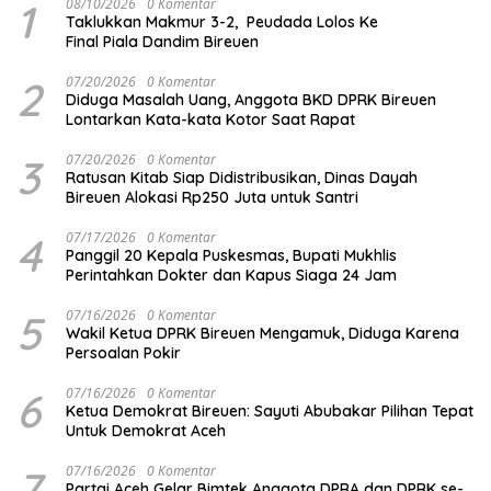
1
08/10/2026
0 Komentar
Taklukkan Makmur 3-2, Peudada Lolos Ke
Final Piala Dandim Bireuen
2
07/20/2026
0 Komentar
Diduga Masalah Uang, Anggota BKD DPRK Bireuen
Lontarkan Kata-kata Kotor Saat Rapat
3
07/20/2026
0 Komentar
Ratusan Kitab Siap Didistribusikan, Dinas Dayah
Bireuen Alokasi Rp250 Juta untuk Santri
4
07/17/2026
0 Komentar
Panggil 20 Kepala Puskesmas, Bupati Mukhlis
Perintahkan Dokter dan Kapus Siaga 24 Jam
5
07/16/2026
0 Komentar
Wakil Ketua DPRK Bireuen Mengamuk, Diduga Karena
Persoalan Pokir
6
07/16/2026
0 Komentar
Ketua Demokrat Bireuen: Sayuti Abubakar Pilihan Tepat
Untuk Demokrat Aceh
7
07/16/2026
0 Komentar
Partai Aceh Gelar Bimtek Anggota DPRA dan DPRK se-