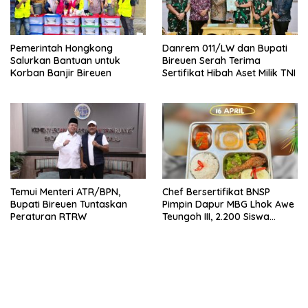
Pemerintah Hongkong
Danrem 011/LW dan Bupati
Salurkan Bantuan untuk
Bireuen Serah Terima
Korban Banjir Bireuen
Sertifikat Hibah Aset Milik TNI
Temui Menteri ATR/BPN,
Chef Bersertifikat BNSP
Bupati Bireuen Tuntaskan
Pimpin Dapur MBG Lhok Awe
Peraturan RTRW
Teungoh III, 2.200 Siswa
Nikmati Menu Bergizi Setiap
Hari