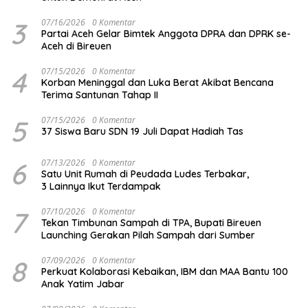
3
07/16/2026
0 Komentar
Partai Aceh Gelar Bimtek Anggota DPRA dan DPRK se-
Aceh di Bireuen
4
07/15/2026
0 Komentar
Korban Meninggal dan Luka Berat Akibat Bencana
Terima Santunan Tahap II
5
07/15/2026
0 Komentar
37 Siswa Baru SDN 19 Juli Dapat Hadiah Tas
6
07/13/2026
0 Komentar
Satu Unit Rumah di Peudada Ludes Terbakar,
3 Lainnya Ikut Terdampak
7
07/10/2026
0 Komentar
Tekan Timbunan Sampah di TPA, Bupati Bireuen
Launching Gerakan Pilah Sampah dari Sumber
8
07/09/2026
0 Komentar
Perkuat Kolaborasi Kebaikan, IBM dan MAA Bantu 100
Anak Yatim Jabar