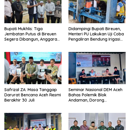
Didampingi Bupati Bireuen,
Bupati Mukhlis: Tiga
Menteri PU Lakukan Uji Coba
Jembatan Putus di Bireuen
Pengaliran Bendung Irigasi
Segera Dibangun, Anggaran
Pante Lhoong
Capai 500 M
Safrizal ZA: Masa Tanggap
Seminar Nasional DEM Aceh
Darurat Bencana Aceh Resmi
Bahas Polemik Blok
Berakhir 30 Juli
Andaman, Dorong
Percepatan Investasi dan
Hilirisasi