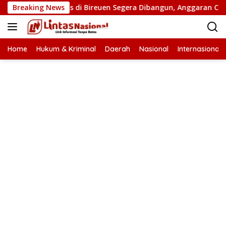
Langsung
mbatan Putus di Bireuen Segera Dibangun, Anggaran Capai 500 
Breaking News
ke
konten
Home
Hukum & Kriminal
Daerah
Nasional
Internasional