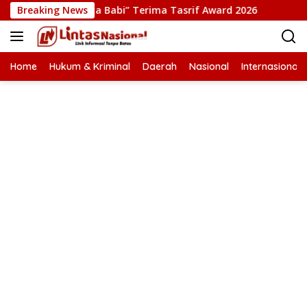
Langsung
Film “Pesta Babi” Terima Tasrif Award 2026
Breaking News
Kapolresta 
ke
konten
Home
Hukum & Kriminal
Daerah
Nasional
Internasional