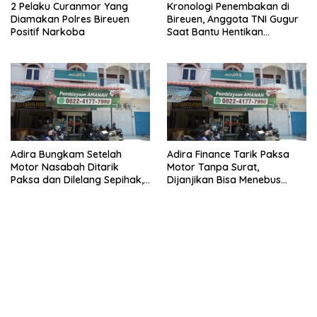
2 Pelaku Curanmor Yang
Kronologi Penembakan di
Diamakan Polres Bireuen
Bireuen, Anggota TNI Gugur
Positif Narkoba
Saat Bantu Hentikan
Kendaraan Tersangka
Narkoba
Adira Bungkam Setelah
Adira Finance Tarik Paksa
Motor Nasabah Ditarik
Motor Tanpa Surat,
Paksa dan Dilelang Sepihak,
Dijanjikan Bisa Menebus
Terancam Dilaporkan ke
Ternyata Sudah Dilelang
Polisi