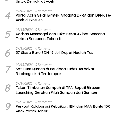
Untuk Demokrat Aceh
4
07/16/2026
0 Komentar
Partai Aceh Gelar Bimtek Anggota DPRA dan DPRK se-
Aceh di Bireuen
5
07/15/2026
0 Komentar
Korban Meninggal dan Luka Berat Akibat Bencana
Terima Santunan Tahap II
6
07/15/2026
0 Komentar
37 Siswa Baru SDN 19 Juli Dapat Hadiah Tas
7
07/13/2026
0 Komentar
Satu Unit Rumah di Peudada Ludes Terbakar,
3 Lainnya Ikut Terdampak
8
07/10/2026
0 Komentar
Tekan Timbunan Sampah di TPA, Bupati Bireuen
Launching Gerakan Pilah Sampah dari Sumber
9
07/09/2026
0 Komentar
Perkuat Kolaborasi Kebaikan, IBM dan MAA Bantu 100
Anak Yatim Jabar