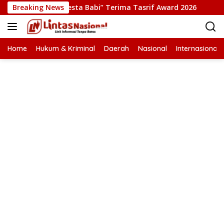
Langsung
ksi Film “Pesta Babi” Terima Tasrif Award 2026
Breaking News
Kapolre
ke
konten
Home
Hukum & Kriminal
Daerah
Nasional
Internasional