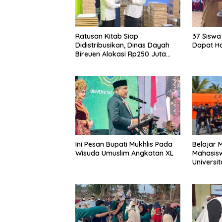
Ratusan Kitab Siap
37 Siswa
Didistribusikan, Dinas Dayah
Dapat H
Bireuen Alokasi Rp250 Juta
untuk Santri
Ini Pesan Bupati Mukhlis Pada
Belajar M
Wisuda Umuslim Angkatan XL
Mahasisw
Universi
BPBD Bir