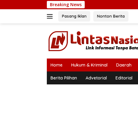
Langsung
Breaking News
K
ke
konten
Pasang Iklan
Nonton Berita
Home
Hukum & Kriminal
Daerah
Berita Pilihan
Advetorial
Editorial