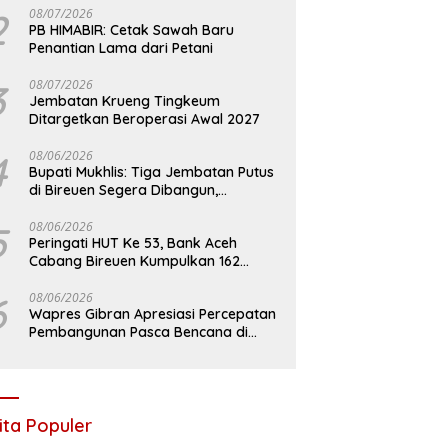
2
08/07/2026
PB HIMABIR: Cetak Sawah Baru
Penantian Lama dari Petani
3
08/07/2026
Jembatan Krueng Tingkeum
Ditargetkan Beroperasi Awal 2027
4
08/06/2026
Bupati Mukhlis: Tiga Jembatan Putus
di Bireuen Segera Dibangun,
Anggaran Capai 500 M
5
08/06/2026
Peringati HUT Ke 53, Bank Aceh
Cabang Bireuen Kumpulkan 162
Kantong Darah
6
08/06/2026
Wapres Gibran Apresiasi Percepatan
Pembangunan Pasca Bencana di
Bireuen
ita Populer