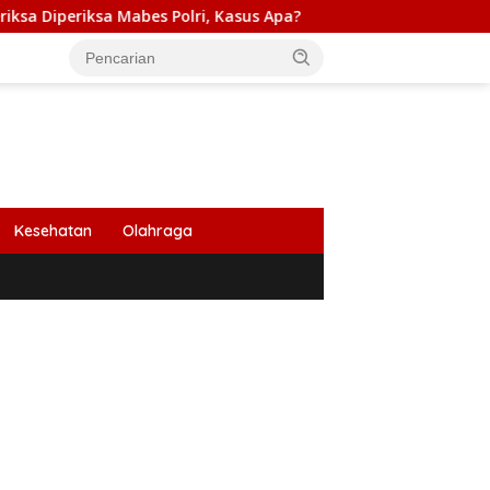
bes Polri, Kasus Apa?
PB HIMABIR: Cetak Sawah Baru P
Kesehatan
Olahraga