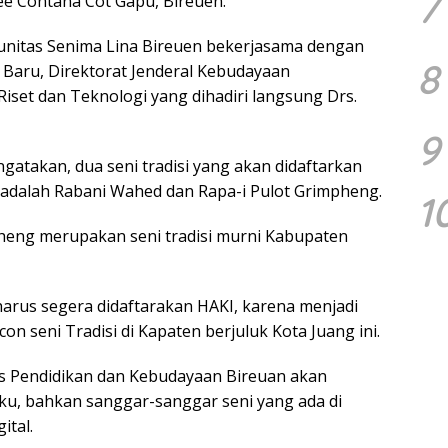
7
fee Contana Cot Gapu, Bireuen.
munitas Senima Lina Bireuen bekerjasama dengan
8
a Baru, Direktorat Jenderal Kebudayaan
iset dan Teknologi yang dihadiri langsung Drs.
9
gatakan, dua seni tradisi yang akan didaftarkan
 adalah Rabani Wahed dan Rapa-i Pulot Grimpheng.
1
heng merupakan seni tradisi murni Kabupaten
harus segera didaftarakan HAKI, karena menjadi
con seni Tradisi di Kapaten berjuluk Kota Juang ini.
as Pendidikan dan Kebudayaan Bireuan akan
aku, bahkan sanggar-sanggar seni yang ada di
ital.