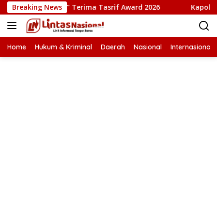
Langsung
sta Babi” Terima Tasrif Award 2026
Breaking News
Kapolresta Banda A
ke
konten
Home
Hukum & Kriminal
Daerah
Nasional
Internasional