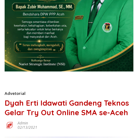
Advetorial
Dyah Erti Idawati Gandeng Teknos
Gelar Try Out Online SMA se-Aceh
Admin
02/13/2021