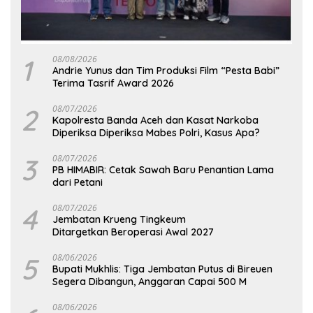
1
08/08/2026
Andrie Yunus dan Tim Produksi Film “Pesta Babi”
Terima Tasrif Award 2026
2
08/07/2026
Kapolresta Banda Aceh dan Kasat Narkoba
Diperiksa Diperiksa Mabes Polri, Kasus Apa?
3
08/07/2026
PB HIMABIR: Cetak Sawah Baru Penantian Lama
dari Petani
4
08/07/2026
Jembatan Krueng Tingkeum
Ditargetkan Beroperasi Awal 2027
5
08/06/2026
Bupati Mukhlis: Tiga Jembatan Putus di Bireuen
Segera Dibangun, Anggaran Capai 500 M
08/06/2026