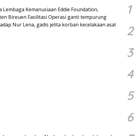
1
 Lembaga Kemanusiaan Eddie Foundation,
n Bireuen Fasilitasi Operasi ganti tempurung
dap Nur Lena, gadis jelita korban kecelakaan asal
2
3
4
5
6