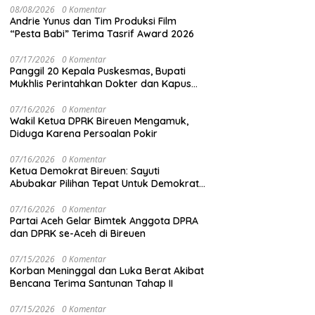
08/08/2026
0 Komentar
Andrie Yunus dan Tim Produksi Film
“Pesta Babi” Terima Tasrif Award 2026
07/17/2026
0 Komentar
Panggil 20 Kepala Puskesmas, Bupati
Mukhlis Perintahkan Dokter dan Kapus
Siaga 24 Jam
07/16/2026
0 Komentar
Wakil Ketua DPRK Bireuen Mengamuk,
Diduga Karena Persoalan Pokir
07/16/2026
0 Komentar
Ketua Demokrat Bireuen: Sayuti
Abubakar Pilihan Tepat Untuk Demokrat
Aceh
07/16/2026
0 Komentar
Partai Aceh Gelar Bimtek Anggota DPRA
dan DPRK se-Aceh di Bireuen
07/15/2026
0 Komentar
Korban Meninggal dan Luka Berat Akibat
Bencana Terima Santunan Tahap II
07/15/2026
0 Komentar