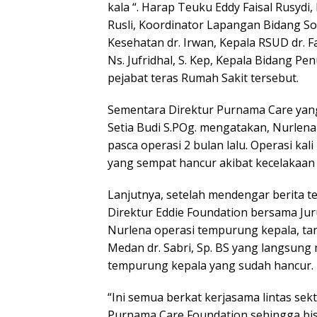
kala “. Harap Teuku Eddy Faisal Rusydi
Rusli, Koordinator Lapangan Bidang So
Kesehatan dr. Irwan, Kepala RSUD dr. F
Ns. Jufridhal, S. Kep, Kepala Bidang 
pejabat teras Rumah Sakit tersebut.
Sementara Direktur Purnama Care yan
Setia Budi S.POg. mengatakan, Nurlen
pasca operasi 2 bulan lalu. Operasi k
yang sempat hancur akibat kecelakaan
Lanjutnya, setelah mendengar berita te
Direktur Eddie Foundation bersama Jur
Nurlena operasi tempurung kepala, t
Medan dr. Sabri, Sp. BS yang langsun
tempurung kepala yang sudah hancur.
“Ini semua berkat kerjasama lintas se
Purnama Care Foundation sehingga bisa