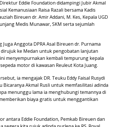
, Direktur Eddie Foundation didampingi Jubir Akmal
sial Kemanusiaan Raisa Razali bersama Kadis
auziah Bireuen dr. Amir Addani, M. Kes, Kepala UGD
Penunjang Medis Munawar, SKM serta sejumlah
g Juga Anggota DPRA Asal Bireuen dr. Purnama
a dirujuk ke Medan untuk pengobatan lanjutan
ali ini menyempurnakan kembali tempurung kepala
 sepeda motor di kawasan Reuleut Kota Juang.
rsebut, ia mengajak DR. Teuku Eddy Faisal Rusydi
u Bicaranya Akmal Rusli untuk memfasilitasi adinda
anpa menunggu lama ia menghubungi temannya di
g memberikan biaya gratis untuk menggantikan
ktor antara Eddie Foundation, Pemkab Bireuen dan
 segera kita rujuk adinda nurlena ke RS. Royal