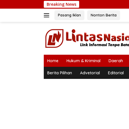
Langsung
Breaking News
Andrie
ke
konten
Pasang Iklan
Nonton Berita
Home
Hukum & Kriminal
Daerah
Berita Pilihan
Advetorial
Editorial