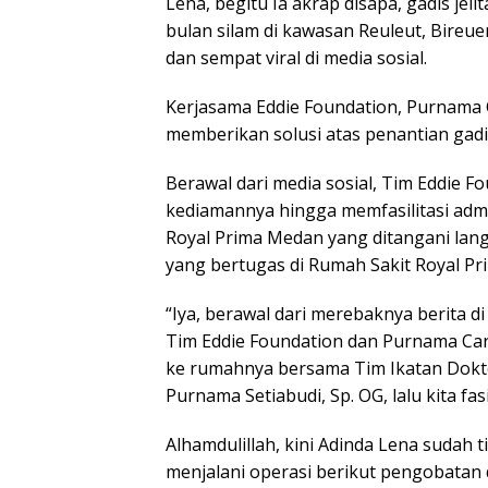
Lena, begitu Ia akrap disapa, gadis je
bulan silam di kawasan Reuleut, Bireu
dan sempat viral di media sosial.
Kerjasama Eddie Foundation, Purnama 
memberikan solusi atas penantian gad
Berawal dari media sosial, Tim Eddie
kediamannya hingga memfasilitasi admi
Royal Prima Medan yang ditangani langs
yang bertugas di Rumah Sakit Royal P
“Iya, berawal dari merebaknya berita di
Tim Eddie Foundation dan Purnama Care
ke rumahnya bersama Tim Ikatan Dokter
Purnama Setiabudi, Sp. OG, lalu kita fasi
Alhamdulillah, kini Adinda Lena sudah 
menjalani operasi berikut pengobatan d