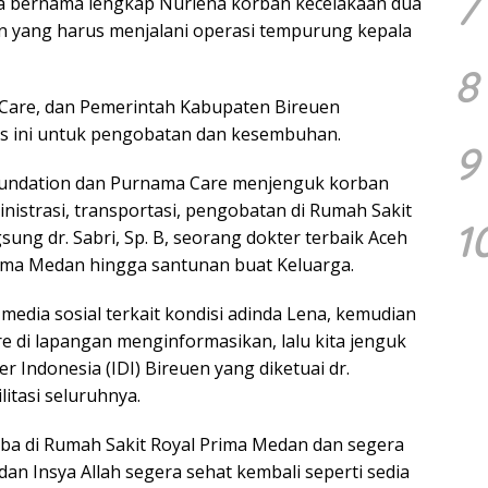
7
lita bernama lengkap Nurlena korban kecelakaan dua
en yang harus menjalani operasi tempurung kepala
8
Care, dan Pemerintah Kabupaten Bireuen
is ini untuk pengobatan dan kesembuhan.
9
 Foundation dan Purnama Care menjenguk korban
nistrasi, transportasi, pengobatan di Rumah Sakit
1
ung dr. Sabri, Sp. B, seorang dokter terbaik Aceh
rima Medan hingga santunan buat Keluarga.
 media sosial terkait kondisi adinda Lena, kemudian
 di lapangan menginformasikan, lalu kita jenguk
 Indonesia (IDI) Bireuen yang diketuai dr.
litasi seluruhnya.
tiba di Rumah Sakit Royal Prima Medan dan segera
an Insya Allah segera sehat kembali seperti sedia