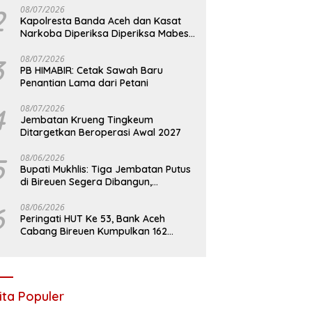
2
08/07/2026
Kapolresta Banda Aceh dan Kasat
Narkoba Diperiksa Diperiksa Mabes
Polri, Kasus Apa?
3
08/07/2026
PB HIMABIR: Cetak Sawah Baru
Penantian Lama dari Petani
4
08/07/2026
Jembatan Krueng Tingkeum
Ditargetkan Beroperasi Awal 2027
5
08/06/2026
Bupati Mukhlis: Tiga Jembatan Putus
di Bireuen Segera Dibangun,
Anggaran Capai 500 M
6
08/06/2026
Peringati HUT Ke 53, Bank Aceh
Cabang Bireuen Kumpulkan 162
Kantong Darah
ita Populer