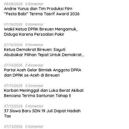
08/08/2026
0 Komentar
Andrie Yunus dan Tim Produksi Film
“Pesta Babi” Terima Tasrif Award 2026
07/16/2026
0 Komentar
Wakil Ketua DPRK Bireuen Mengamuk,
Diduga Karena Persoalan Pokir
07/16/2026
0 Komentar
Ketua Demokrat Bireuen: Sayuti
Abubakar Pilihan Tepat Untuk Demokrat
Aceh
07/16/2026
0 Komentar
Partai Aceh Gelar Bimtek Anggota DPRA
dan DPRK se-Aceh di Bireuen
07/15/2026
0 Komentar
Korban Meninggal dan Luka Berat Akibat
Bencana Terima Santunan Tahap II
07/15/2026
0 Komentar
37 Siswa Baru SDN 19 Juli Dapat Hadiah
Tas
07/13/2026
0 Komentar