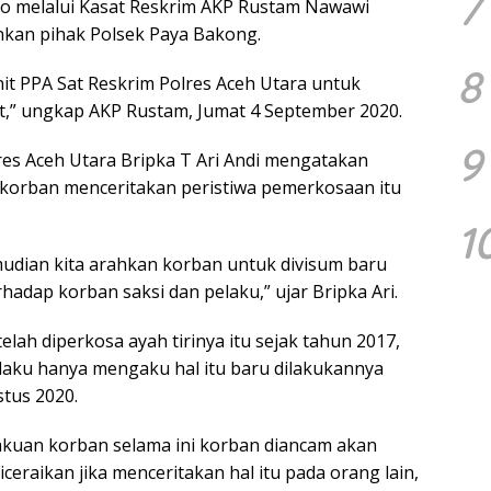
7
to melalui Kasat Reskrim AKP Rustam Nawawi
kan pihak Polsek Paya Bakong.
8
it PPA Sat Reskrim Polres Aceh Utara untuk
jut,” ungkap AKP Rustam, Jumat 4 September 2020.
9
lres Aceh Utara Bripka T Ari Andi mengatakan
 korban menceritakan peristiwa pemerkosaan itu
1
mudian kita arahkan korban untuk divisum baru
adap korban saksi dan pelaku,” ujar Bripka Ari.
ah diperkosa ayah tirinya itu sejak tahun 2017,
elaku hanya mengaku hal itu baru dilakukannya
stus 2020.
kuan korban selama ini korban diancam akan
ceraikan jika menceritakan hal itu pada orang lain,