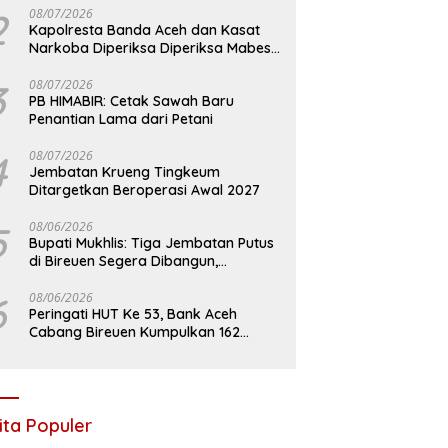
2
08/07/2026
Kapolresta Banda Aceh dan Kasat
Narkoba Diperiksa Diperiksa Mabes
Polri, Kasus Apa?
3
08/07/2026
PB HIMABIR: Cetak Sawah Baru
Penantian Lama dari Petani
4
08/07/2026
Jembatan Krueng Tingkeum
Ditargetkan Beroperasi Awal 2027
5
08/06/2026
Bupati Mukhlis: Tiga Jembatan Putus
di Bireuen Segera Dibangun,
Anggaran Capai 500 M
6
08/06/2026
Peringati HUT Ke 53, Bank Aceh
Cabang Bireuen Kumpulkan 162
Kantong Darah
ita Populer