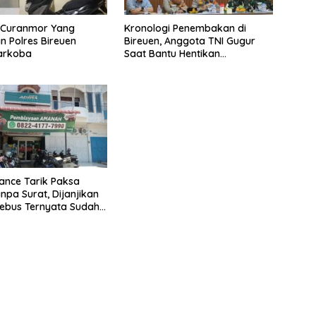
u Curanmor Yang
Kronologi Penembakan di
 Polres Bireuen
Bireuen, Anggota TNI Gugur
Narkoba
Saat Bantu Hentikan
Kendaraan Tersangka
Narkoba
nance Tarik Paksa
npa Surat, Dijanjikan
ebus Ternyata Sudah