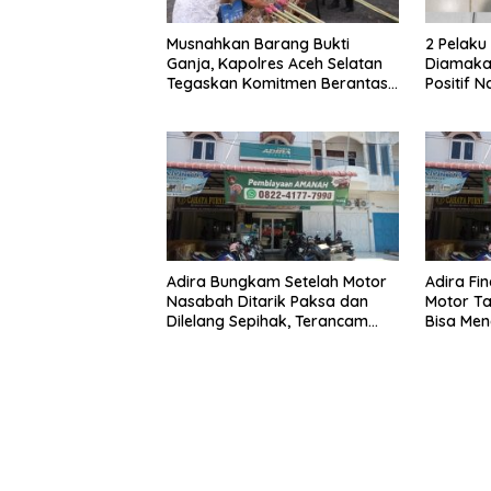
Musnahkan Barang Bukti
2 Pelak
Ganja, Kapolres Aceh Selatan
Diamakan
Tegaskan Komitmen Berantas
Positif 
Narkoba
Adira Bungkam Setelah Motor
Adira Fi
Nasabah Ditarik Paksa dan
Motor Ta
Dilelang Sepihak, Terancam
Bisa Men
Dilaporkan ke Polisi
Dilelang