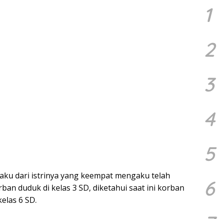
1
2
3
4
5
laku dari istrinya yang keempat mengaku telah
6
ban duduk di kelas 3 SD, diketahui saat ini korban
elas 6 SD.