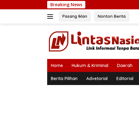
Langsung
Breaking News
ke
konten
Pasang Iklan
Nonton Berita
Home
Hukum & Kriminal
Daerah
Berita Pilihan
Advetorial
Editorial