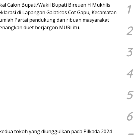
1
al Calon Bupati/Wakil Bupati Bireuen H Mukhlis
klarasi di Lapangan Galaticos Cot Gapu, Kecamatan
ejumlah Partai pendukung dan ribuan masyarakat
2
enangkan duet berjargon MURI itu.
3
4
5
6
 kedua tokoh yang diunggulkan pada Pilkada 2024