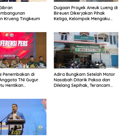
Gibran
Dugaan Proyek Aneuk Lueng di
Pembangunan
Bireuen Dikerjakan Pihak
n Krueng Tingkeum
Ketiga, Kelompok Mengaku
Hanya Terima 10 Juta
i Penembakan di
Adira Bungkam Setelah Motor
 Anggota TNI Gugur
Nasabah Ditarik Paksa dan
tu Hentikan
Dilelang Sepihak, Terancam
an Tersangka
Dilaporkan ke Polisi