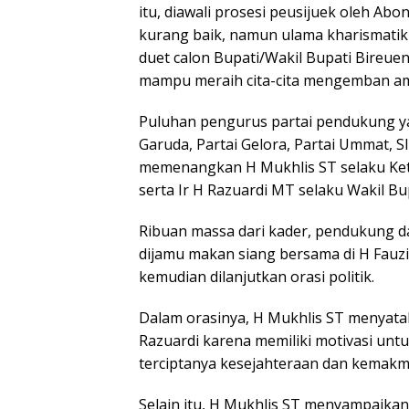
itu, diawali prosesi peusijuek oleh Ab
kurang baik, namun ulama kharismatik
duet calon Bupati/Wakil Bupati Bireu
mampu meraih cita-cita mengemban am
Puluhan pengurus partai pendukung yan
Garuda, Partai Gelora, Partai Ummat, 
memenangkan H Mukhlis ST selaku Ketu
serta Ir H Razuardi MT selaku Wakil Bu
Ribuan massa dari kader, pendukung da
dijamu makan siang bersama di H Fauzi
kemudian dilanjutkan orasi politik.
Dalam orasinya, H Mukhlis ST menyatak
Razuardi karena memiliki motivasi unt
terciptanya kesejahteraan dan kemakm
Selain itu, H Mukhlis ST menyampaikan 