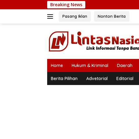
Langsung
Breaking News
B
ke
konten
Pasang Iklan
Nonton Berita
Home
Hukum & Kriminal
Daerah
Berita Pilihan
Advetorial
Editorial