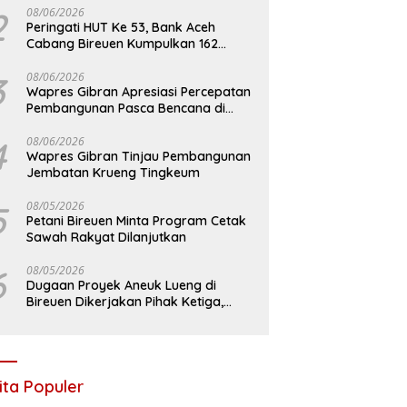
2
08/06/2026
Peringati HUT Ke 53, Bank Aceh
Cabang Bireuen Kumpulkan 162
Kantong Darah
3
08/06/2026
Wapres Gibran Apresiasi Percepatan
Pembangunan Pasca Bencana di
Bireuen
4
08/06/2026
Wapres Gibran Tinjau Pembangunan
Jembatan Krueng Tingkeum
5
08/05/2026
Petani Bireuen Minta Program Cetak
Sawah Rakyat Dilanjutkan
6
08/05/2026
Dugaan Proyek Aneuk Lueng di
Bireuen Dikerjakan Pihak Ketiga,
Kelompok Mengaku Hanya Terima 10
Juta
ita Populer