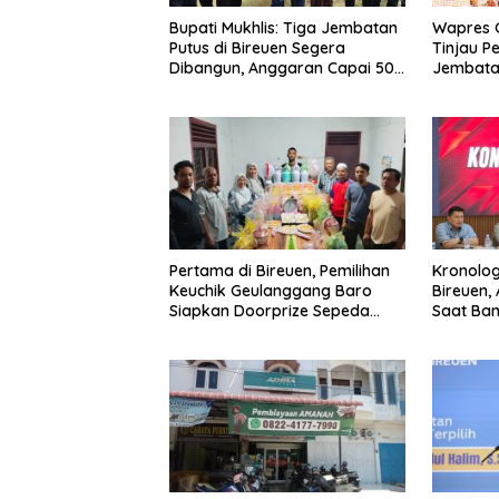
Wapres 
Bupati Mukhlis: Tiga Jembatan
Tinjau 
Putus di Bireuen Segera
Jembata
Dibangun, Anggaran Capai 500
M
Pertama di Bireuen, Pemilihan
Kronolog
Keuchik Geulanggang Baro
Bireuen,
Siapkan Doorprize Sepeda
Saat Ban
Listrik
Kendara
Narkoba