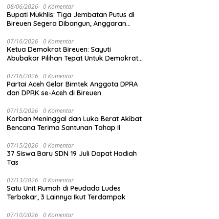
08/06/2026
0 Komentar
Bupati Mukhlis: Tiga Jembatan Putus di
Bireuen Segera Dibangun, Anggaran
Capai 500 M
07/16/2026
0 Komentar
Ketua Demokrat Bireuen: Sayuti
Abubakar Pilihan Tepat Untuk Demokrat
Aceh
07/16/2026
0 Komentar
Partai Aceh Gelar Bimtek Anggota DPRA
dan DPRK se-Aceh di Bireuen
07/15/2026
0 Komentar
Korban Meninggal dan Luka Berat Akibat
Bencana Terima Santunan Tahap II
07/15/2026
0 Komentar
37 Siswa Baru SDN 19 Juli Dapat Hadiah
Tas
07/13/2026
0 Komentar
Satu Unit Rumah di Peudada Ludes
Terbakar, 3 Lainnya Ikut Terdampak
07/10/2026
0 Komentar