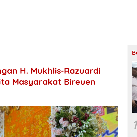
B
ngan H. Mukhlis-Razuardi
ita Masyarakat Bireuen
1