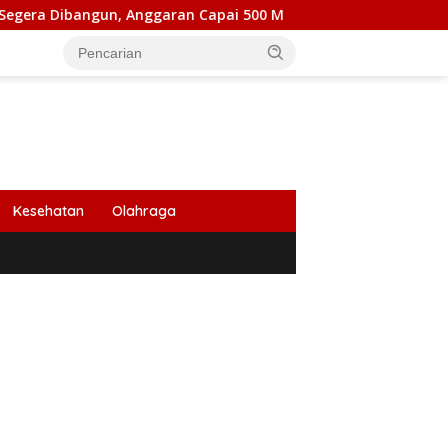
n, Anggaran Capai 500 M
Peringati HUT Ke 53, Bank Ac
Kesehatan
Olahraga