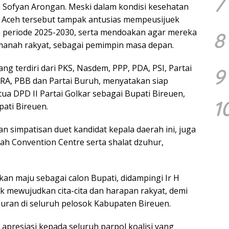
7
on Sofyan Arongan. Meski dalam kondisi kesehatan
 Aceh tersebut tampak antusias mempeusijuek
en periode 2025-2030, serta mendoakan agar mereka
8
anah rakyat, sebagai pemimpin masa depan.
g terdiri dari PKS, Nasdem, PPP, PDA, PSI, Partai
9
SIRA, PBB dan Partai Buruh, menyatakan siap
a DPD II Partai Golkar sebagai Bupati Bireuen,
1
pati Bireuen.
n simpatisan duet kandidat kepala daerah ini, juga
ah Convention Centre serta shalat dzuhur,
an maju sebagai calon Bupati, didampingi Ir H
uk mewujudkan cita-cita dan harapan rakyat, demi
uran di seluruh pelosok Kabupaten Bireuen.
apresiasi kepada seluruh parpol koalisi yang