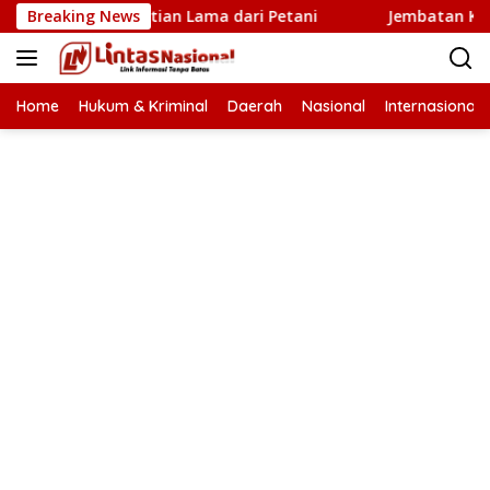
Langsung
Baru Penantian Lama dari Petani
Breaking News
Jembatan Krueng Tin
ke
konten
Home
Hukum & Kriminal
Daerah
Nasional
Internasional