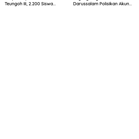
Teungoh III, 2.200 Siswa
Darussalam Polisikan Akun
Nikmati Menu Bergizi Setiap
Instagram ypnad.pungo
Hari