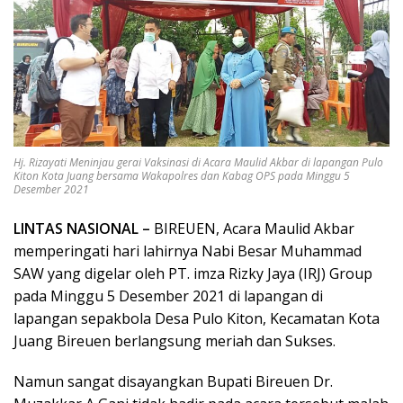
Hj. Rizayati Meninjau gerai Vaksinasi di Acara Maulid Akbar di lapangan Pulo
Kiton Kota Juang bersama Wakapolres dan Kabag OPS pada Minggu 5
Desember 2021
LINTAS NASIONAL –
BIREUEN, Acara Maulid Akbar
memperingati hari lahirnya Nabi Besar Muhammad
SAW yang digelar oleh PT. imza Rizky Jaya (IRJ) Group
pada Minggu 5 Desember 2021 di lapangan di
lapangan sepakbola Desa Pulo Kiton, Kecamatan Kota
Juang Bireuen berlangsung meriah dan Sukses.
Namun sangat disayangkan Bupati Bireuen Dr.