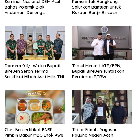
Seminar Nasional DEM Aceh
Pemerintah Hongkong
Bahas Polemik Blok
Salurkan Bantuan untuk
Andaman, Dorong
Korban Banjir Bireuen
Percepatan Investasi dan
Hilirisasi
Danrem 011/LW dan Bupati
Temui Menteri ATR/BPN,
Bireuen Serah Terima
Bupati Bireuen Tuntaskan
Sertifikat Hibah Aset Milik TNI
Peraturan RTRW
Chef Bersertifikat BNSP
Tebar Fitnah, Yayasan
Pimpin Dapur MBG Lhok Awe
Payung Negeri Aceh