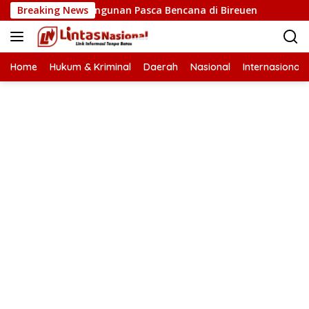
Langsung
epatan Pembangunan Pasca Bencana di Bireuen
Breaking News
Wapres 
ke
konten
Home
Hukum & Kriminal
Daerah
Nasional
Internasional