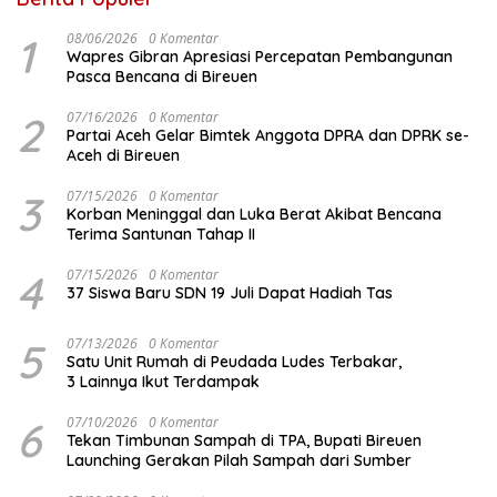
1
08/06/2026
0 Komentar
Wapres Gibran Apresiasi Percepatan Pembangunan
Pasca Bencana di Bireuen
2
07/16/2026
0 Komentar
Partai Aceh Gelar Bimtek Anggota DPRA dan DPRK se-
Aceh di Bireuen
3
07/15/2026
0 Komentar
Korban Meninggal dan Luka Berat Akibat Bencana
Terima Santunan Tahap II
4
07/15/2026
0 Komentar
37 Siswa Baru SDN 19 Juli Dapat Hadiah Tas
5
07/13/2026
0 Komentar
Satu Unit Rumah di Peudada Ludes Terbakar,
3 Lainnya Ikut Terdampak
6
07/10/2026
0 Komentar
Tekan Timbunan Sampah di TPA, Bupati Bireuen
Launching Gerakan Pilah Sampah dari Sumber