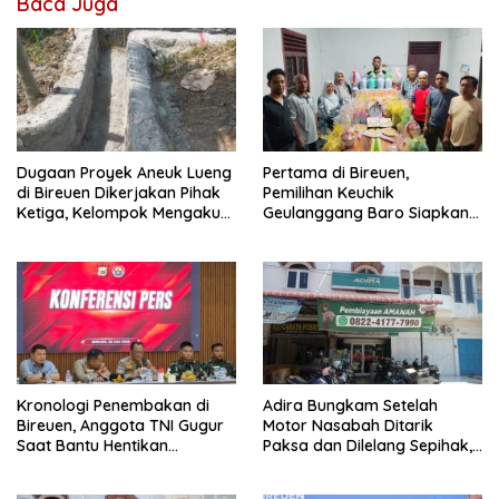
Baca Juga
Dugaan Proyek Aneuk Lueng
Pertama di Bireuen,
di Bireuen Dikerjakan Pihak
Pemilihan Keuchik
Ketiga, Kelompok Mengaku
Geulanggang Baro Siapkan
Hanya Terima 10 Juta
Doorprize Sepeda Listrik
Kronologi Penembakan di
Adira Bungkam Setelah
Bireuen, Anggota TNI Gugur
Motor Nasabah Ditarik
Saat Bantu Hentikan
Paksa dan Dilelang Sepihak,
Kendaraan Tersangka
Terancam Dilaporkan ke
Narkoba
Polisi