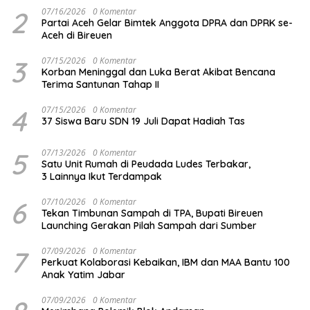
2
07/16/2026
0 Komentar
Partai Aceh Gelar Bimtek Anggota DPRA dan DPRK se-
Aceh di Bireuen
3
07/15/2026
0 Komentar
Korban Meninggal dan Luka Berat Akibat Bencana
Terima Santunan Tahap II
4
07/15/2026
0 Komentar
37 Siswa Baru SDN 19 Juli Dapat Hadiah Tas
5
07/13/2026
0 Komentar
Satu Unit Rumah di Peudada Ludes Terbakar,
3 Lainnya Ikut Terdampak
6
07/10/2026
0 Komentar
Tekan Timbunan Sampah di TPA, Bupati Bireuen
Launching Gerakan Pilah Sampah dari Sumber
7
07/09/2026
0 Komentar
Perkuat Kolaborasi Kebaikan, IBM dan MAA Bantu 100
Anak Yatim Jabar
07/09/2026
0 Komentar