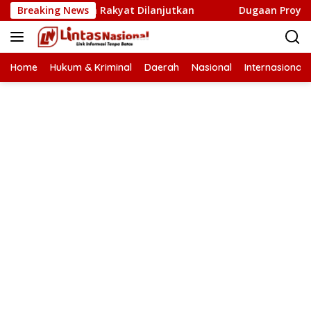
Langsung
etak Sawah Rakyat Dilanjutkan
Breaking News
Dugaan Proyek Aneuk L
ke
konten
Home
Hukum & Kriminal
Daerah
Nasional
Internasional