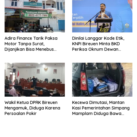
Adira Finance Tarik Paksa
Dinilai Langgar Kode Etik,
Motor Tanpa Surat,
KNPI Bireuen Minta BKD
Dijanjikan Bisa Menebus
Periksa Oknum Dewan
Ternyata Sudah Dilelang
Berkata Kotor
Wakil Ketua DPRK Bireuen
Kecewa Dimutasi, Mantan
Mengamuk, Diduga Karena
Kasi Pemerintahan Simpang
Persoalan Pokir
Mamplam Diduga Bawa
Kabur Arsip Kantor