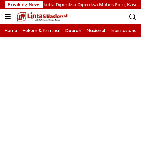
Langsung
 Kasat Narkoba Diperiksa Diperiksa Mabes Polri, Kasus Apa?
Breaking News
ke
konten
Home
Hukum & Kriminal
Daerah
Nasional
Internasional