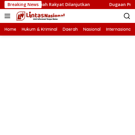
Langsung
m Cetak Sawah Rakyat Dilanjutkan
Breaking News
Dugaan Proyek Aneuk
ke
konten
Home
Hukum & Kriminal
Daerah
Nasional
Internasional