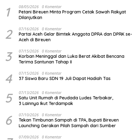
1
08/05/2026
0 Komentar
Petani Bireuen Minta Program Cetak Sawah Rakyat
Dilanjutkan
2
07/16/2026
0 Komentar
Partai Aceh Gelar Bimtek Anggota DPRA dan DPRK se-
Aceh di Bireuen
3
07/15/2026
0 Komentar
Korban Meninggal dan Luka Berat Akibat Bencana
Terima Santunan Tahap II
4
07/15/2026
0 Komentar
37 Siswa Baru SDN 19 Juli Dapat Hadiah Tas
5
07/13/2026
0 Komentar
Satu Unit Rumah di Peudada Ludes Terbakar,
3 Lainnya Ikut Terdampak
6
07/10/2026
0 Komentar
Tekan Timbunan Sampah di TPA, Bupati Bireuen
Launching Gerakan Pilah Sampah dari Sumber
07/09/2026
0 Komentar