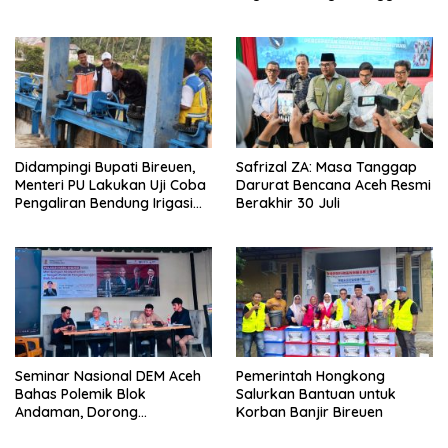
Capai 500 M
Didampingi Bupati Bireuen,
Safrizal ZA: Masa Tanggap
Menteri PU Lakukan Uji Coba
Darurat Bencana Aceh Resmi
Pengaliran Bendung Irigasi
Berakhir 30 Juli
Pante Lhoong
Seminar Nasional DEM Aceh
Pemerintah Hongkong
Bahas Polemik Blok
Salurkan Bantuan untuk
Andaman, Dorong
Korban Banjir Bireuen
Percepatan Investasi dan
Hilirisasi