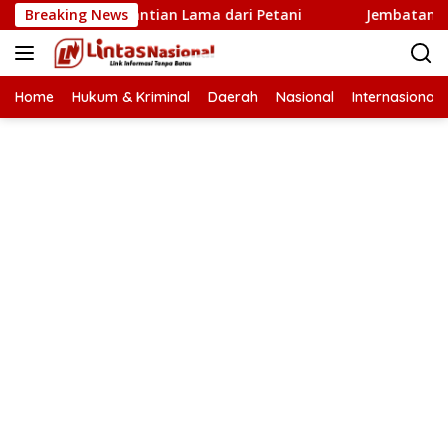
Langsung
h Baru Penantian Lama dari Petani
Breaking News
Jembatan Krueng T
ke
konten
Home
Hukum & Kriminal
Daerah
Nasional
Internasional