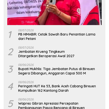
1
08/07/2026
PB HIMABIR: Cetak Sawah Baru Penantian Lama
dari Petani
2
08/07/2026
Jembatan Krueng Tingkeum
Ditargetkan Beroperasi Awal 2027
3
08/06/2026
Bupati Mukhlis: Tiga Jembatan Putus di Bireuen
Segera Dibangun, Anggaran Capai 500 M
4
08/06/2026
Peringati HUT Ke 53, Bank Aceh Cabang Bireuen
Kumpulkan 162 Kantong Darah
5
08/06/2026
Wapres Gibran Apresiasi Percepatan
Pembangunan Pasca Bencana di Bireuen