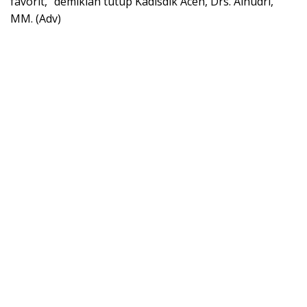
favorit,” demikian tutup Kadisdik Aceh, Drs. Alhudri,
MM. (Adv)