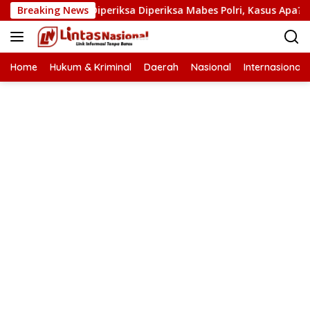
Langsung
t Narkoba Diperiksa Diperiksa Mabes Polri, Kasus Apa?
Breaking News
ke
konten
Home
Hukum & Kriminal
Daerah
Nasional
Internasional