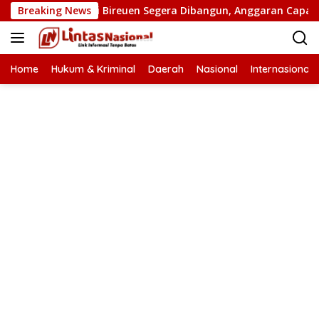
Langsung
tan Putus di Bireuen Segera Dibangun, Anggaran Capai 500 M
Breaking News
ke
konten
Home
Hukum & Kriminal
Daerah
Nasional
Internasional