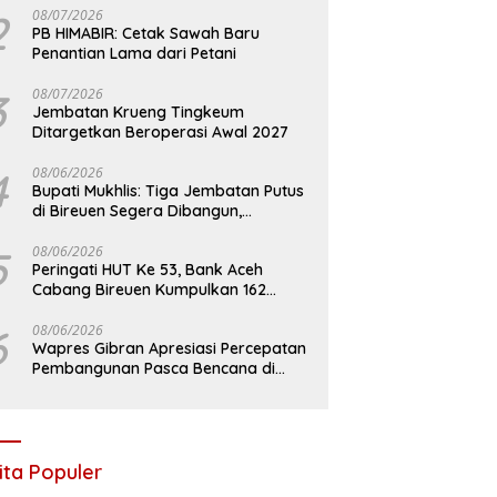
2
08/07/2026
PB HIMABIR: Cetak Sawah Baru
Penantian Lama dari Petani
3
08/07/2026
Jembatan Krueng Tingkeum
Ditargetkan Beroperasi Awal 2027
4
08/06/2026
Bupati Mukhlis: Tiga Jembatan Putus
di Bireuen Segera Dibangun,
Anggaran Capai 500 M
5
08/06/2026
Peringati HUT Ke 53, Bank Aceh
Cabang Bireuen Kumpulkan 162
Kantong Darah
6
08/06/2026
Wapres Gibran Apresiasi Percepatan
Pembangunan Pasca Bencana di
Bireuen
ita Populer