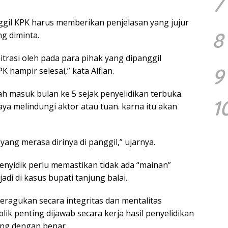
7
nggil KPK harus memberikan penjelasan yang jujur
8
ng diminta.
rasi oleh pada para pihak yang dipanggil
9
 hampir selesai,” kata Alfian.
dah masuk bulan ke 5 sejak penyelidikan terbuka.
1
ya melindungi aktor atau tuan. karna itu akan
 yang merasa dirinya di panggil,” ujarnya.
nyidik perlu memastikan tidak ada “mainan”
jadi di kasus bupati tanjung balai.
meragukan secara integritas dan mentalitas
lik penting dijawab secara kerja hasil penyelidikan
ung dengan benar.