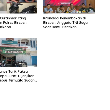
u Curanmor Yang
Kronologi Penembakan di
 Polres Bireuen
Bireuen, Anggota TNI Gugur
Narkoba
Saat Bantu Hentikan
Kendaraan Tersangka
Narkoba
nance Tarik Paksa
npa Surat, Dijanjikan
ebus Ternyata Sudah