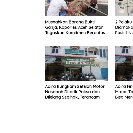
Musnahkan Barang Bukti
2 Pelak
Ganja, Kapolres Aceh Selatan
Diamakan
Tegaskan Komitmen Berantas
Positif 
Narkoba
Adira Bungkam Setelah Motor
Adira Fi
Nasabah Ditarik Paksa dan
Motor Ta
Dilelang Sepihak, Terancam
Bisa Men
Dilaporkan ke Polisi
Dilelang