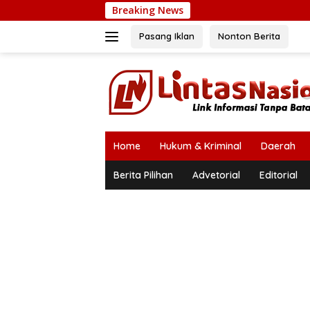
Langsung
Breaking News
ke
konten
Pasang Iklan
Nonton Berita
Home
Hukum & Kriminal
Daerah
Berita Pilihan
Advetorial
Editorial