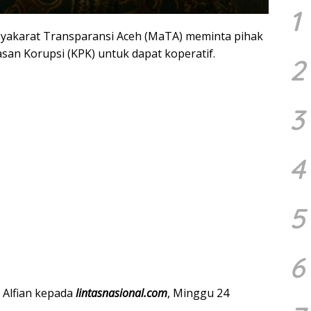
1
akarat Transparansi Aceh (MaTA) meminta pihak
san Korupsi (KPK) untuk dapat koperatif.
2
3
4
5
6
 Alfian kepada
lintasnasional.com
, Minggu 24