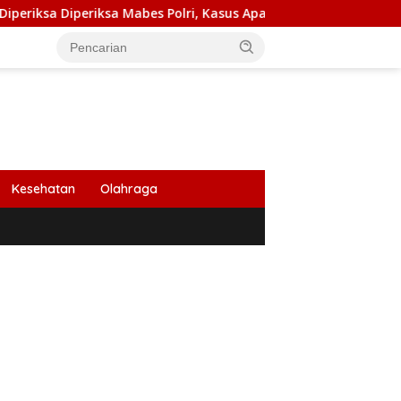
 Mabes Polri, Kasus Apa?
PB HIMABIR: Cetak Sawah Bar
Kesehatan
Olahraga