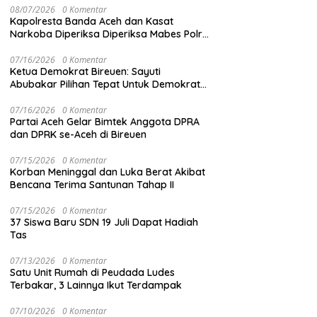
08/07/2026
0 Komentar
Kapolresta Banda Aceh dan Kasat
Narkoba Diperiksa Diperiksa Mabes Polri,
Kasus Apa?
07/16/2026
0 Komentar
Ketua Demokrat Bireuen: Sayuti
Abubakar Pilihan Tepat Untuk Demokrat
Aceh
07/16/2026
0 Komentar
Partai Aceh Gelar Bimtek Anggota DPRA
dan DPRK se-Aceh di Bireuen
07/15/2026
0 Komentar
Korban Meninggal dan Luka Berat Akibat
Bencana Terima Santunan Tahap II
07/15/2026
0 Komentar
37 Siswa Baru SDN 19 Juli Dapat Hadiah
Tas
07/13/2026
0 Komentar
Satu Unit Rumah di Peudada Ludes
Terbakar, 3 Lainnya Ikut Terdampak
07/10/2026
0 Komentar