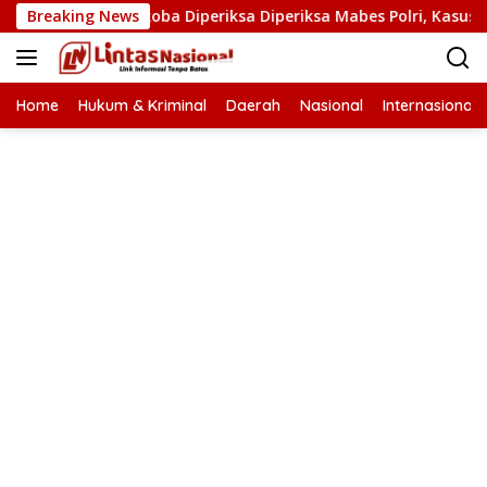
Langsung
Kasat Narkoba Diperiksa Diperiksa Mabes Polri, Kasus Apa?
Breaking News
ke
konten
Home
Hukum & Kriminal
Daerah
Nasional
Internasional