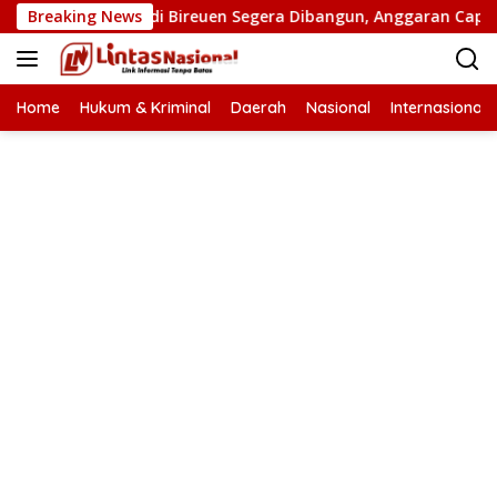
Langsung
atan Putus di Bireuen Segera Dibangun, Anggaran Capai 500 M
Breaking News
ke
konten
Home
Hukum & Kriminal
Daerah
Nasional
Internasional