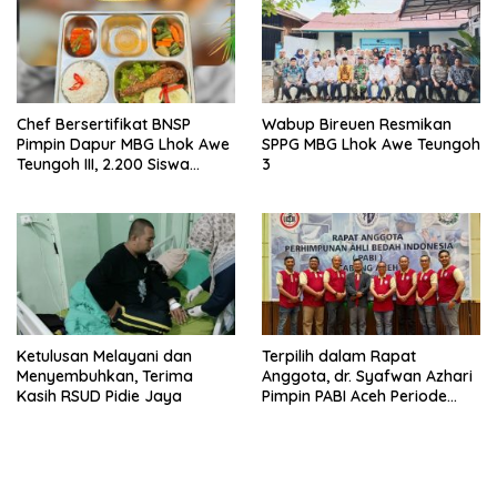
Chef Bersertifikat BNSP
Wabup Bireuen Resmikan
Pimpin Dapur MBG Lhok Awe
SPPG MBG Lhok Awe Teungoh
Teungoh III, 2.200 Siswa
3
Nikmati Menu Bergizi Setiap
Hari
Ketulusan Melayani dan
Terpilih dalam Rapat
Menyembuhkan, Terima
Anggota, dr. Syafwan Azhari
Kasih RSUD Pidie Jaya
Pimpin PABI Aceh Periode
2025-2028