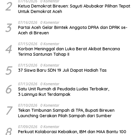
2
07/16/2026
0 Komentar
Ketua Demokrat Bireuen: Sayuti Abubakar Pilihan Tepat
Untuk Demokrat Aceh
3
07/16/2026
0 Komentar
Partai Aceh Gelar Bimtek Anggota DPRA dan DPRK se-
Aceh di Bireuen
4
07/15/2026
0 Komentar
Korban Meninggal dan Luka Berat Akibat Bencana
Terima Santunan Tahap II
5
07/15/2026
0 Komentar
37 Siswa Baru SDN 19 Juli Dapat Hadiah Tas
6
07/13/2026
0 Komentar
Satu Unit Rumah di Peudada Ludes Terbakar,
3 Lainnya Ikut Terdampak
7
07/10/2026
0 Komentar
Tekan Timbunan Sampah di TPA, Bupati Bireuen
Launching Gerakan Pilah Sampah dari Sumber
8
07/09/2026
0 Komentar
Perkuat Kolaborasi Kebaikan, IBM dan MAA Bantu 100