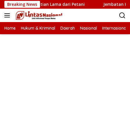
Langsung
 Baru Penantian Lama dari Petani
Breaking News
Jembatan Krueng Tin
ke
konten
Home
Hukum & Kriminal
Daerah
Nasional
Internasional