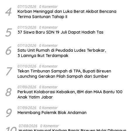
4
07/15/2026
0 Komentar
Korban Meninggal dan Luka Berat Akibat Bencana
Terima Santunan Tahap II
5
07/15/2026
0 Komentar
37 Siswa Baru SDN 19 Juli Dapat Hadiah Tas
6
07/13/2026
0 Komentar
Satu Unit Rumah di Peudada Ludes Terbakar,
3 Lainnya Ikut Terdampak
7
07/10/2026
0 Komentar
Tekan Timbunan Sampah di TPA, Bupati Bireuen
Launching Gerakan Pilah Sampah dari Sumber
8
07/09/2026
0 Komentar
Perkuat Kolaborasi Kebaikan, IBM dan MAA Bantu 100
Anak Yatim Jabar
9
07/09/2026
0 Komentar
Menimbang Polemik Blok Andaman
10
07/08/2026
0 Komentar
Huntap Komunal Korban Banjir Bireuen Mulai Dibangun