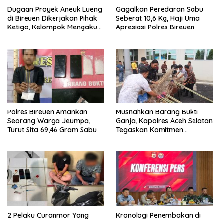
Dugaan Proyek Aneuk Lueng
Gagalkan Peredaran Sabu
di Bireuen Dikerjakan Pihak
Seberat 10,6 Kg, Haji Uma
Ketiga, Kelompok Mengaku
Apresiasi Polres Bireuen
Hanya Terima 10 Juta
Polres Bireuen Amankan
Musnahkan Barang Bukti
Seorang Warga Jeumpa,
Ganja, Kapolres Aceh Selatan
Turut Sita 69,46 Gram Sabu
Tegaskan Komitmen
Berantas Narkoba
2 Pelaku Curanmor Yang
Kronologi Penembakan di