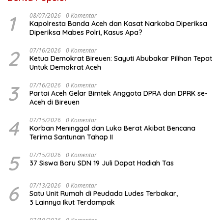
1
08/07/2026
0 Komentar
Kapolresta Banda Aceh dan Kasat Narkoba Diperiksa
Diperiksa Mabes Polri, Kasus Apa?
2
07/16/2026
0 Komentar
Ketua Demokrat Bireuen: Sayuti Abubakar Pilihan Tepat
Untuk Demokrat Aceh
3
07/16/2026
0 Komentar
Partai Aceh Gelar Bimtek Anggota DPRA dan DPRK se-
Aceh di Bireuen
4
07/15/2026
0 Komentar
Korban Meninggal dan Luka Berat Akibat Bencana
Terima Santunan Tahap II
5
07/15/2026
0 Komentar
37 Siswa Baru SDN 19 Juli Dapat Hadiah Tas
6
07/13/2026
0 Komentar
Satu Unit Rumah di Peudada Ludes Terbakar,
3 Lainnya Ikut Terdampak