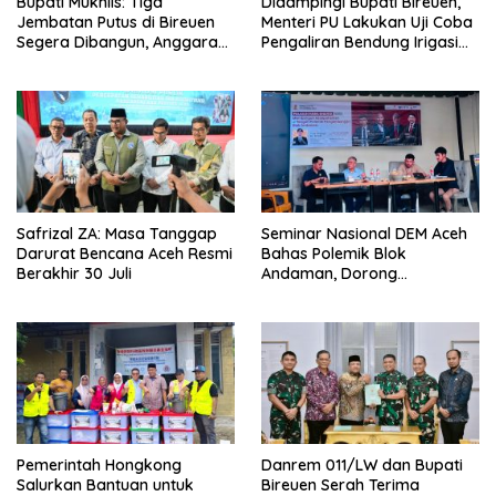
Bupati Mukhlis: Tiga
Didampingi Bupati Bireuen,
Jembatan Putus di Bireuen
Menteri PU Lakukan Uji Coba
Segera Dibangun, Anggaran
Pengaliran Bendung Irigasi
Capai 500 M
Pante Lhoong
Safrizal ZA: Masa Tanggap
Seminar Nasional DEM Aceh
Darurat Bencana Aceh Resmi
Bahas Polemik Blok
Berakhir 30 Juli
Andaman, Dorong
Percepatan Investasi dan
Hilirisasi
Pemerintah Hongkong
Danrem 011/LW dan Bupati
Salurkan Bantuan untuk
Bireuen Serah Terima