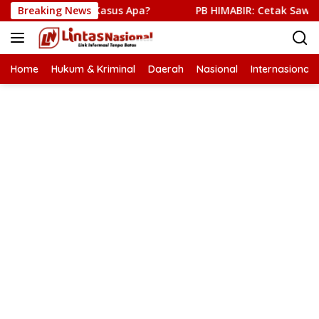
Langsung
Polri, Kasus Apa?
Breaking News
PB HIMABIR: Cetak Sawah Baru Penan
ke
konten
Home
Hukum & Kriminal
Daerah
Nasional
Internasional