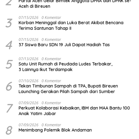
2
Partai Aceh Gelar Bimtek Anggota DPRA dan DPRK se-
Aceh di Bireuen
3
07/15/2026
0 Komentar
Korban Meninggal dan Luka Berat Akibat Bencana
Terima Santunan Tahap II
4
07/15/2026
0 Komentar
37 Siswa Baru SDN 19 Juli Dapat Hadiah Tas
5
07/13/2026
0 Komentar
Satu Unit Rumah di Peudada Ludes Terbakar,
3 Lainnya Ikut Terdampak
6
07/10/2026
0 Komentar
Tekan Timbunan Sampah di TPA, Bupati Bireuen
Launching Gerakan Pilah Sampah dari Sumber
7
07/09/2026
0 Komentar
Perkuat Kolaborasi Kebaikan, IBM dan MAA Bantu 100
Anak Yatim Jabar
8
07/09/2026
0 Komentar
Menimbang Polemik Blok Andaman