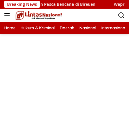
Langsung
embangunan Pasca Bencana di Bireuen
Breaking News
Wapres Gibran 
ke
konten
Home
Hukum & Kriminal
Daerah
Nasional
Internasional