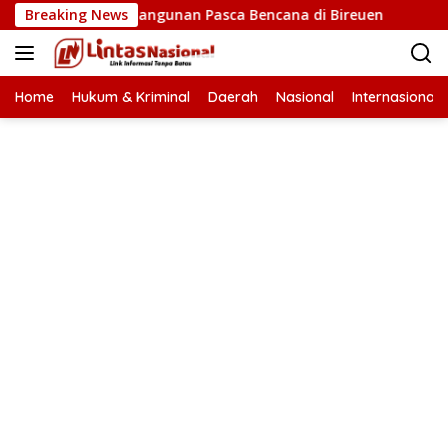
Langsung
epatan Pembangunan Pasca Bencana di Bireuen
Breaking News
Wapres 
ke
konten
Home
Hukum & Kriminal
Daerah
Nasional
Internasional