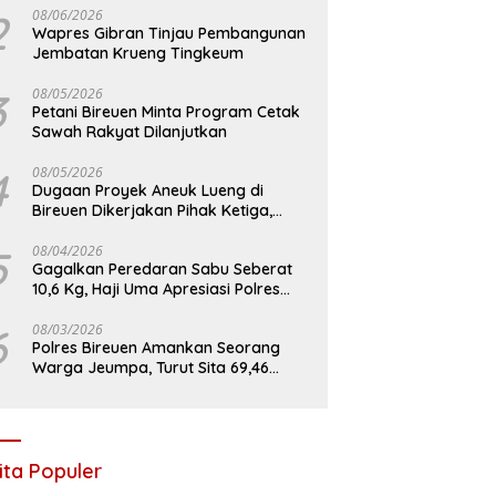
2
08/06/2026
Wapres Gibran Tinjau Pembangunan
Jembatan Krueng Tingkeum
3
08/05/2026
Petani Bireuen Minta Program Cetak
Sawah Rakyat Dilanjutkan
4
08/05/2026
Dugaan Proyek Aneuk Lueng di
Bireuen Dikerjakan Pihak Ketiga,
Kelompok Mengaku Hanya Terima 10
Juta
5
08/04/2026
Gagalkan Peredaran Sabu Seberat
10,6 Kg, Haji Uma Apresiasi Polres
Bireuen
6
08/03/2026
Polres Bireuen Amankan Seorang
Warga Jeumpa, Turut Sita 69,46
Gram Sabu
ita Populer