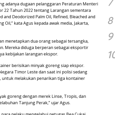
7
ang adanya dugaan pelanggaran Peraturan Menteri
r 22 Tahun 2022 tentang Larangan sementara
ed and Deodorized Palm Oil, Refined, Bleached and
8
g Oil,” kata Agus kepada awak media, Jakarta,
9
isian menetapkan dua orang sebagai tersangka,
ahun. Mereka diduga berperan sebagai eksportir
1
a kebijakan larangan ekspor.
ainer berisikan minyak goreng siap ekspor.
Negara Timor Leste dan saat ini polisi sedang
, untuk melakukan penarikan tiga kontainer
yak goreng dengan merek Linse, Tropis, dan
Pelabuhan Tanjung Perak,” ujar Agus.
, para pelaku mengelabui petugas Bea Cukai