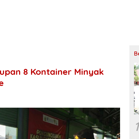
B
dupan 8 Kontainer Minyak
e
1