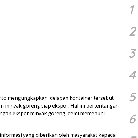
1
2
3
4
5
nto mengungkapkan, delapan kontainer tersebut
ton minyak goreng siap ekspor. Hal ini bertentangan
rangan ekspor minyak goreng, demi memenuhi
6
informasi yang diberikan oleh masyarakat kepada