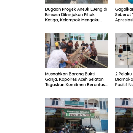
Dugaan Proyek Aneuk Lueng di
Gagalka
Bireuen Dikerjakan Pihak
Seberat 
Ketiga, Kelompok Mengaku
Apresiasi
Hanya Terima 10 Juta
Musnahkan Barang Bukti
2 Pelak
Ganja, Kapolres Aceh Selatan
Diamakan
Tegaskan Komitmen Berantas
Positif 
Narkoba