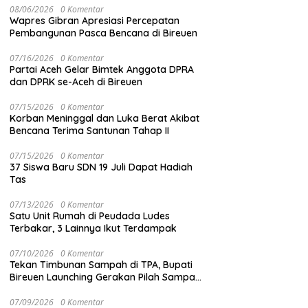
08/06/2026
0 Komentar
Wapres Gibran Apresiasi Percepatan
Pembangunan Pasca Bencana di Bireuen
07/16/2026
0 Komentar
Partai Aceh Gelar Bimtek Anggota DPRA
dan DPRK se-Aceh di Bireuen
07/15/2026
0 Komentar
Korban Meninggal dan Luka Berat Akibat
Bencana Terima Santunan Tahap II
07/15/2026
0 Komentar
37 Siswa Baru SDN 19 Juli Dapat Hadiah
Tas
07/13/2026
0 Komentar
Satu Unit Rumah di Peudada Ludes
Terbakar, 3 Lainnya Ikut Terdampak
07/10/2026
0 Komentar
Tekan Timbunan Sampah di TPA, Bupati
Bireuen Launching Gerakan Pilah Sampah
dari Sumber
07/09/2026
0 Komentar