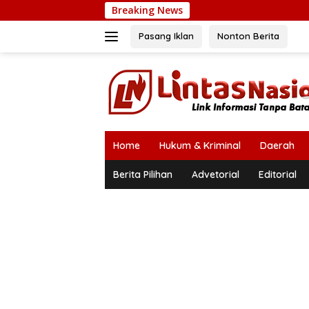
Langsung
Breaking News
ke
konten
Pasang Iklan
Nonton Berita
Home
Hukum & Kriminal
Daerah
Berita Pilihan
Advetorial
Editorial