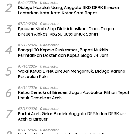
2
07/20/2026
0 Komentar
Diduga Masalah Uang, Anggota BKD DPRK Bireuen
Lontarkan Kata-kata Kotor Saat Rapat
3
07/20/2026
0 Komentar
Ratusan Kitab Siap Didistribusikan, Dinas Dayah
Bireuen Alokasi Rp250 Juta untuk Santri
4
07/17/2026
0 Komentar
Panggil 20 Kepala Puskesmas, Bupati Mukhlis
Perintahkan Dokter dan Kapus Siaga 24 Jam
5
07/16/2026
0 Komentar
Wakil Ketua DPRK Bireuen Mengamuk, Diduga Karena
Persoalan Pokir
6
07/16/2026
0 Komentar
Ketua Demokrat Bireuen: Sayuti Abubakar Pilihan Tepat
Untuk Demokrat Aceh
7
07/16/2026
0 Komentar
Partai Aceh Gelar Bimtek Anggota DPRA dan DPRK se-
Aceh di Bireuen
07/15/2026
0 Komentar