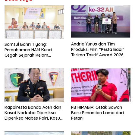
Andrie Yunus dan Tim
Samsul Bahri Tiyong:
Produksi Film “Pesta Babi”
Pemahaman HAM Kunci
Terima Tasrif Award 2026
Cegah Sejarah Kelam
Pelanggaran HAM Terulang di
Aceh
Kapolresta Banda Aceh dan
PB HIMABIR: Cetak Sawah
Kasat Narkoba Diperiksa
Baru Penantian Lama dari
Diperiksa Mabes Polri, Kasus
Petani
Apa?