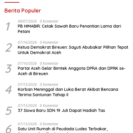
Berita Populer
1
08/07/2026
0 Komentar
PB HIMABIR: Cetak Sawah Baru Penantian Lama dari
Petani
2
07/16/2026
0 Komentar
Ketua Demokrat Bireuen: Sayuti Abubakar Pilihan Tepat
Untuk Demokrat Aceh
3
07/16/2026
0 Komentar
Partai Aceh Gelar Bimtek Anggota DPRA dan DPRK se-
Aceh di Bireuen
4
07/15/2026
0 Komentar
Korban Meninggal dan Luka Berat Akibat Bencana
Terima Santunan Tahap II
5
07/15/2026
0 Komentar
37 Siswa Baru SDN 19 Juli Dapat Hadiah Tas
6
07/13/2026
0 Komentar
Satu Unit Rumah di Peudada Ludes Terbakar,