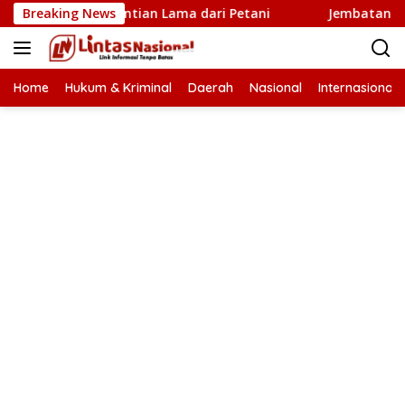
Langsung
 Baru Penantian Lama dari Petani
Breaking News
Jembatan Krueng Ti
ke
konten
Home
Hukum & Kriminal
Daerah
Nasional
Internasional