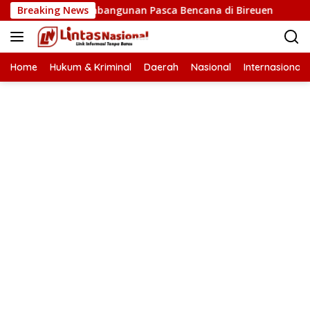
Langsung
rcepatan Pembangunan Pasca Bencana di Bireuen
Breaking News
Wapre
ke
konten
Home
Hukum & Kriminal
Daerah
Nasional
Internasional