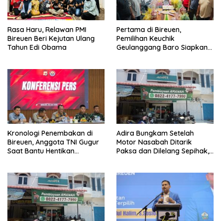
Rasa Haru, Relawan PMI
Pertama di Bireuen,
Bireuen Beri Kejutan Ulang
Pemilihan Keuchik
Tahun Edi Obama
Geulanggang Baro Siapkan
Doorprize Sepeda Listrik
Kronologi Penembakan di
Adira Bungkam Setelah
Bireuen, Anggota TNI Gugur
Motor Nasabah Ditarik
Saat Bantu Hentikan
Paksa dan Dilelang Sepihak,
Kendaraan Tersangka
Terancam Dilaporkan ke
Narkoba
Polisi