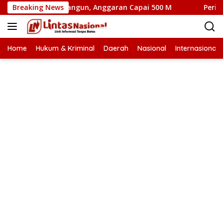
Langsung
n Segera Dibangun, Anggaran Capai 500 M
Breaking News
Peringati HU
ke
konten
Home
Hukum & Kriminal
Daerah
Nasional
Internasional