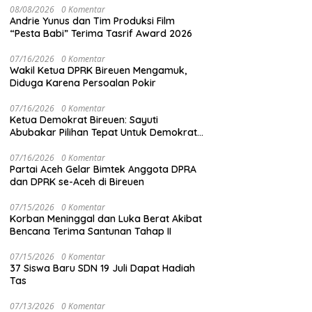
08/08/2026
0 Komentar
Andrie Yunus dan Tim Produksi Film
“Pesta Babi” Terima Tasrif Award 2026
07/16/2026
0 Komentar
Wakil Ketua DPRK Bireuen Mengamuk,
Diduga Karena Persoalan Pokir
07/16/2026
0 Komentar
Ketua Demokrat Bireuen: Sayuti
Abubakar Pilihan Tepat Untuk Demokrat
Aceh
07/16/2026
0 Komentar
Partai Aceh Gelar Bimtek Anggota DPRA
dan DPRK se-Aceh di Bireuen
07/15/2026
0 Komentar
Korban Meninggal dan Luka Berat Akibat
Bencana Terima Santunan Tahap II
07/15/2026
0 Komentar
37 Siswa Baru SDN 19 Juli Dapat Hadiah
Tas
07/13/2026
0 Komentar