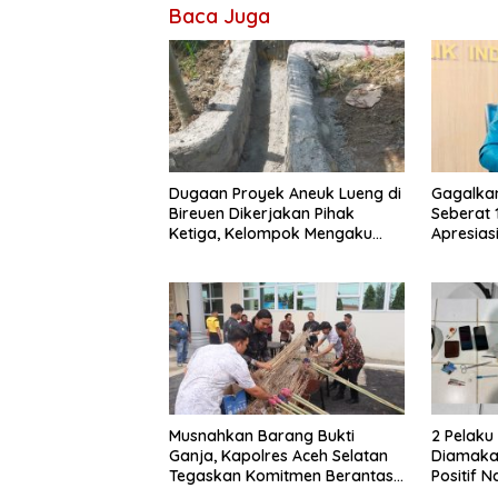
Baca Juga
Dugaan Proyek Aneuk Lueng di
Gagalka
Bireuen Dikerjakan Pihak
Seberat 
Ketiga, Kelompok Mengaku
Apresiasi
Hanya Terima 10 Juta
Musnahkan Barang Bukti
2 Pelak
Ganja, Kapolres Aceh Selatan
Diamakan
Tegaskan Komitmen Berantas
Positif 
Narkoba