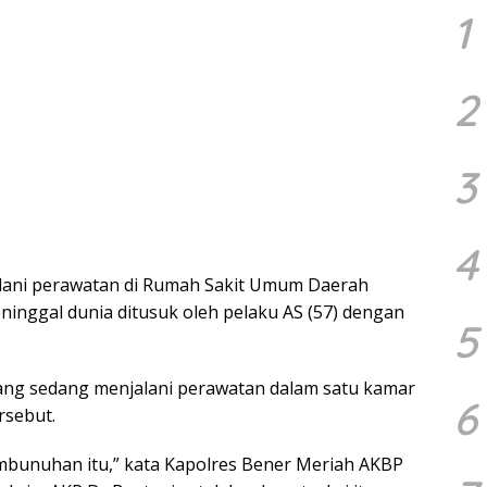
1
2
3
4
jalani perawatan di Rumah Sakit Umum Daerah
inggal dunia ditusuk oleh pelaku AS (57) dengan
5
yang sedang menjalani perawatan dalam satu kamar
6
rsebut.
mbunuhan itu,” kata Kapolres Bener Meriah AKBP