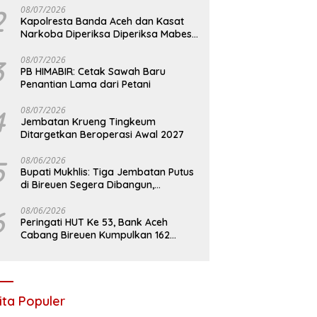
2
08/07/2026
Kapolresta Banda Aceh dan Kasat
Narkoba Diperiksa Diperiksa Mabes
Polri, Kasus Apa?
3
08/07/2026
PB HIMABIR: Cetak Sawah Baru
Penantian Lama dari Petani
4
08/07/2026
Jembatan Krueng Tingkeum
Ditargetkan Beroperasi Awal 2027
5
08/06/2026
Bupati Mukhlis: Tiga Jembatan Putus
di Bireuen Segera Dibangun,
Anggaran Capai 500 M
6
08/06/2026
Peringati HUT Ke 53, Bank Aceh
Cabang Bireuen Kumpulkan 162
Kantong Darah
ita Populer