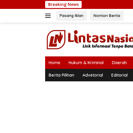
Langsung
Breaking News
ke
konten
Pasang Iklan
Nonton Berita
Home
Hukum & Kriminal
Daerah
Berita Pilihan
Advetorial
Editorial