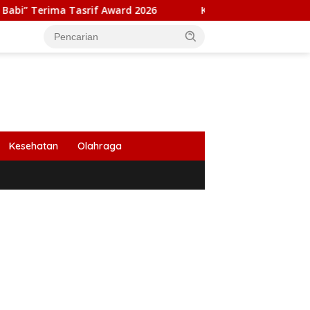
Tasrif Award 2026
Kapolresta Banda Aceh dan Kasat Nar
Kesehatan
Olahraga