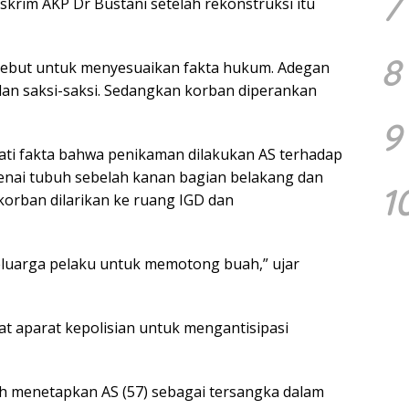
7
krim AKP Dr Bustani setelah rekonstruksi itu
8
sebut untuk menyesuaikan fakta hukum. Adegan
dan saksi-saksi. Sedangkan korban diperankan
9
ati fakta bahwa penikaman dilakukan AS terhadap
enai tubuh sebelah kanan bagian belakang dan
1
korban dilarikan ke ruang IGD dan
eluarga pelaku untuk memotong buah,” ujar
at aparat kepolisian untuk mengantisipasi
ah menetapkan AS (57) sebagai tersangka dalam