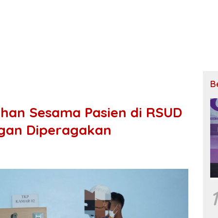
B
han Sesama Pasien di RSUD
egan Diperagakan
1