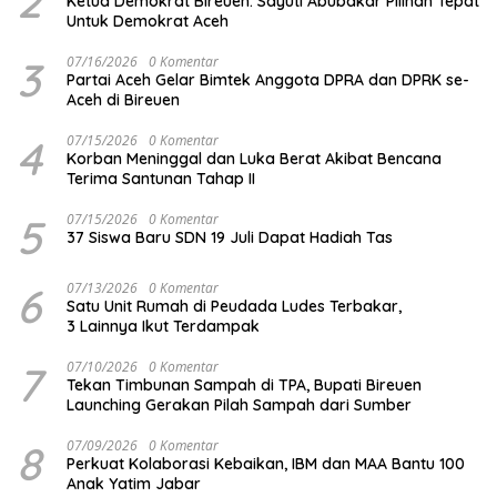
2
Ketua Demokrat Bireuen: Sayuti Abubakar Pilihan Tepat
Untuk Demokrat Aceh
3
07/16/2026
0 Komentar
Partai Aceh Gelar Bimtek Anggota DPRA dan DPRK se-
Aceh di Bireuen
4
07/15/2026
0 Komentar
Korban Meninggal dan Luka Berat Akibat Bencana
Terima Santunan Tahap II
5
07/15/2026
0 Komentar
37 Siswa Baru SDN 19 Juli Dapat Hadiah Tas
6
07/13/2026
0 Komentar
Satu Unit Rumah di Peudada Ludes Terbakar,
3 Lainnya Ikut Terdampak
7
07/10/2026
0 Komentar
Tekan Timbunan Sampah di TPA, Bupati Bireuen
Launching Gerakan Pilah Sampah dari Sumber
8
07/09/2026
0 Komentar
Perkuat Kolaborasi Kebaikan, IBM dan MAA Bantu 100
Anak Yatim Jabar