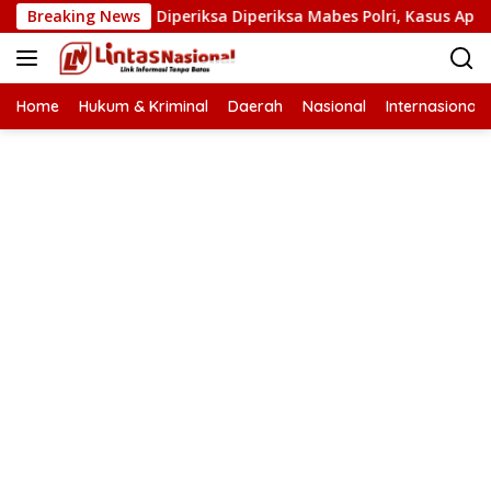
Langsung
at Narkoba Diperiksa Diperiksa Mabes Polri, Kasus Apa?
Breaking News
ke
konten
Home
Hukum & Kriminal
Daerah
Nasional
Internasional