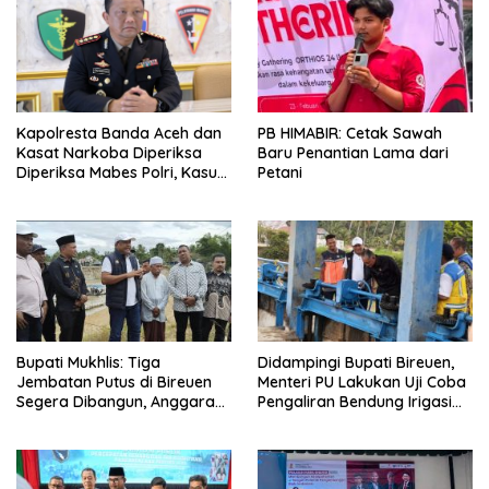
PB HIMABIR: Cetak Sawah
Kapolresta Banda Aceh dan
Baru Penantian Lama dari
Kasat Narkoba Diperiksa
Petani
Diperiksa Mabes Polri, Kasus
Apa?
Bupati Mukhlis: Tiga
Didampingi Bupati Bireuen,
Jembatan Putus di Bireuen
Menteri PU Lakukan Uji Coba
Segera Dibangun, Anggaran
Pengaliran Bendung Irigasi
Capai 500 M
Pante Lhoong