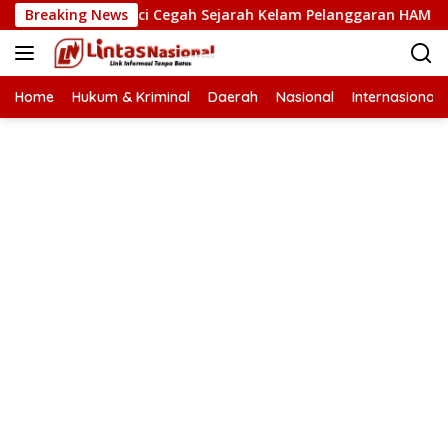
Langsung
HAM Kunci Cegah Sejarah Kelam Pelanggaran HAM Terulang di 
Breaking News
ke
konten
Home
Hukum & Kriminal
Daerah
Nasional
Internasional