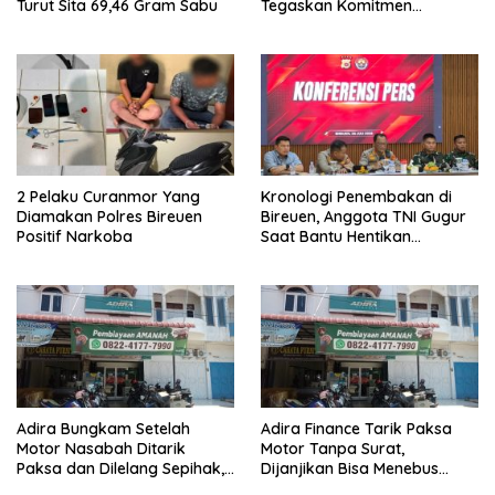
Turut Sita 69,46 Gram Sabu
Tegaskan Komitmen
Berantas Narkoba
2 Pelaku Curanmor Yang
Kronologi Penembakan di
Diamakan Polres Bireuen
Bireuen, Anggota TNI Gugur
Positif Narkoba
Saat Bantu Hentikan
Kendaraan Tersangka
Narkoba
Adira Bungkam Setelah
Adira Finance Tarik Paksa
Motor Nasabah Ditarik
Motor Tanpa Surat,
Paksa dan Dilelang Sepihak,
Dijanjikan Bisa Menebus
Terancam Dilaporkan ke
Ternyata Sudah Dilelang