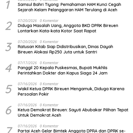
1
Samsul Bahri Tiyong: Pemahaman HAM Kunci Cegah
Sejarah Kelam Pelanggaran HAM Terulang di Aceh
2
07/20/2026
0 Komentar
Diduga Masalah Uang, Anggota BKD DPRK Bireuen
Lontarkan Kata-kata Kotor Saat Rapat
3
07/20/2026
0 Komentar
Ratusan Kitab Siap Didistribusikan, Dinas Dayah
Bireuen Alokasi Rp250 Juta untuk Santri
4
07/17/2026
0 Komentar
Panggil 20 Kepala Puskesmas, Bupati Mukhlis
Perintahkan Dokter dan Kapus Siaga 24 Jam
5
07/16/2026
0 Komentar
Wakil Ketua DPRK Bireuen Mengamuk, Diduga Karena
Persoalan Pokir
6
07/16/2026
0 Komentar
Ketua Demokrat Bireuen: Sayuti Abubakar Pilihan Tepat
Untuk Demokrat Aceh
7
07/16/2026
0 Komentar
Partai Aceh Gelar Bimtek Anggota DPRA dan DPRK se-