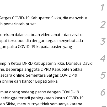
1
Satgas COVID-19 Kabupaten Sikka, dia menyebut
2
eh pemerintah pusat.
terekam dalam sebuah video amatir dan viral di
3
apat tersebut, dia dengan tegas menyebut ada
gan palsu COVID-19 kepada pasien yang
4
pimpin Ketua DPRD Kabupaten Sikka, Donatus David
nline. Beberapa anggota DPRD Kabupaten Sikka,
5
g secara online. Sementara Satgas COVID-19
 online dari kantor Bupati Sikka.
6
semua orang sedang parno dengan COVID-19 .
sehingga terjadi peningkatan kasus COVID-19 .
ten Sikka, menurutnya tidak semuanya karena