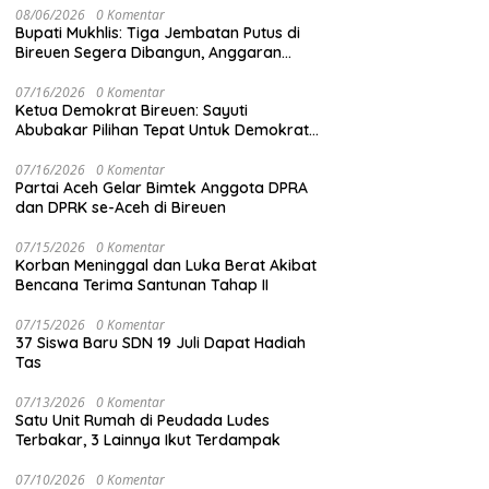
08/06/2026
0 Komentar
Bupati Mukhlis: Tiga Jembatan Putus di
Bireuen Segera Dibangun, Anggaran
Capai 500 M
07/16/2026
0 Komentar
Ketua Demokrat Bireuen: Sayuti
Abubakar Pilihan Tepat Untuk Demokrat
Aceh
07/16/2026
0 Komentar
Partai Aceh Gelar Bimtek Anggota DPRA
dan DPRK se-Aceh di Bireuen
07/15/2026
0 Komentar
Korban Meninggal dan Luka Berat Akibat
Bencana Terima Santunan Tahap II
07/15/2026
0 Komentar
37 Siswa Baru SDN 19 Juli Dapat Hadiah
Tas
07/13/2026
0 Komentar
Satu Unit Rumah di Peudada Ludes
Terbakar, 3 Lainnya Ikut Terdampak
07/10/2026
0 Komentar