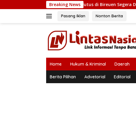
Langsung
 Mukhlis: Tiga Jembatan Putus di Bireuen Segera Dibangun, An
Breaking News
ke
konten
Pasang Iklan
Nonton Berita
Home
Hukum & Kriminal
Daerah
Berita Pilihan
Advetorial
Editorial