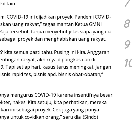
7
it lain.
mi COVID-19 ini dijadikan proyek. Pandemi COVID-
8
biskan uang rakyat,” tegas mantan Ketua GMNI
Raja tersebut, tanpa menyebut jelas siapa yang dia
sebagai proyek dan menghabiskan uang rakyat.
9
kita semua pasti tahu. Pusing ini kita. Anggaran
1
ntingan rakyat, akhirnya dipangkas dan di
 Tapi setiap hari, kasus terus meningkat. Jangan
nis rapid tes, bisnis apd, bisnis obat-obatan,”
anya mengurus COVID-19 karena insentifnya besar.
ter, nakes. Kita setuju, kita perhatikan, mereka
ikan ini sebagai proyek. Cek juga yang punya
nya untuk covidkan orang,” seru dia. (Sindo)