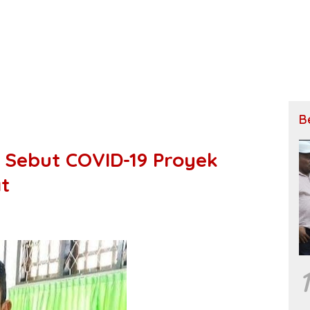
B
P Sebut COVID-19 Proyek
t
1