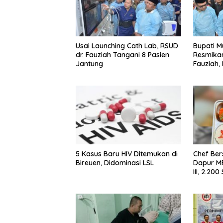
Usai Launching Cath Lab, RSUD
Bupati M
dr. Fauziah Tangani 8 Pasien
Resmikan
Jantung
Fauziah,
Pasien J
5 Kasus Baru HIV Ditemukan di
Chef Ber
Bireuen, Didominasi LSL
Dapur M
III, 2.20
Bergizi S