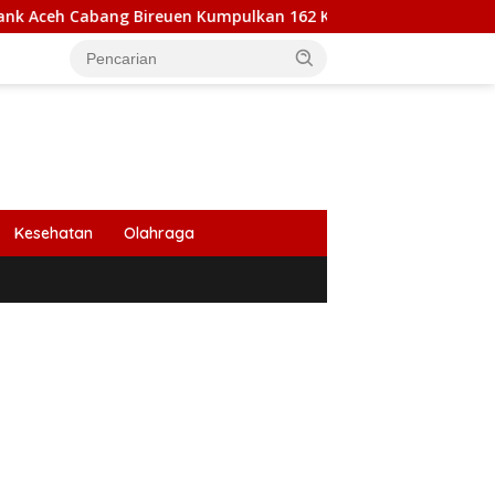
bang Bireuen Kumpulkan 162 Kantong Darah
Wapres Gib
Kesehatan
Olahraga