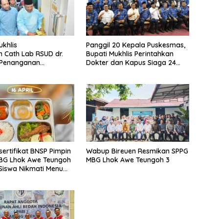
ukhlis
Panggil 20 Kepala Puskesmas,
 Cath Lab RSUD dr.
Bupati Mukhlis Perintahkan
 Penanganan
Dokter dan Kapus Siaga 24
antung Bisa Dilakukan
Jam
sertifikat BNSP Pimpin
Wabup Bireuen Resmikan SPPG
BG Lhok Awe Teungoh
MBG Lhok Awe Teungoh 3
0 Siswa Nikmati Menu
etiap Hari