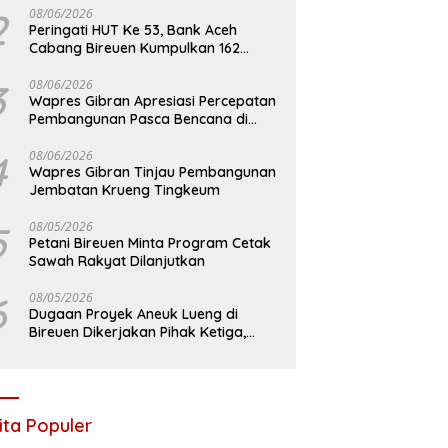
2
08/06/2026
Peringati HUT Ke 53, Bank Aceh
Cabang Bireuen Kumpulkan 162
Kantong Darah
3
08/06/2026
Wapres Gibran Apresiasi Percepatan
Pembangunan Pasca Bencana di
Bireuen
4
08/06/2026
Wapres Gibran Tinjau Pembangunan
Jembatan Krueng Tingkeum
5
08/05/2026
Petani Bireuen Minta Program Cetak
Sawah Rakyat Dilanjutkan
6
08/05/2026
Dugaan Proyek Aneuk Lueng di
Bireuen Dikerjakan Pihak Ketiga,
Kelompok Mengaku Hanya Terima 10
Juta
ita Populer