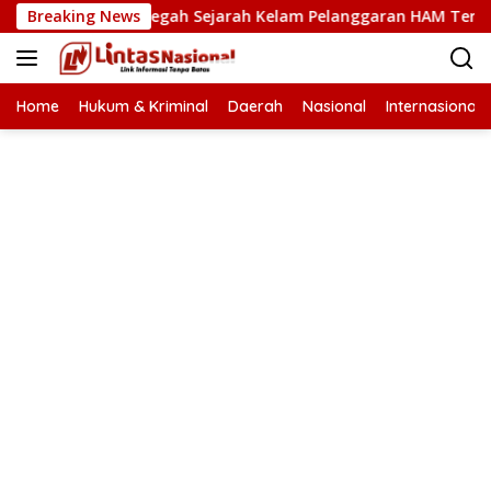
Langsung
Kunci Cegah Sejarah Kelam Pelanggaran HAM Terulang di Aceh
Breaking News
ke
konten
Home
Hukum & Kriminal
Daerah
Nasional
Internasional