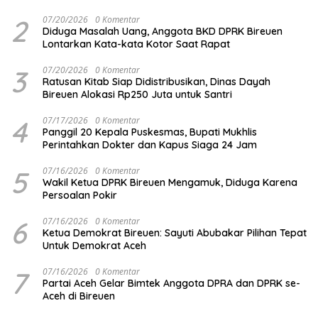
2
07/20/2026
0 Komentar
Diduga Masalah Uang, Anggota BKD DPRK Bireuen
Lontarkan Kata-kata Kotor Saat Rapat
3
07/20/2026
0 Komentar
Ratusan Kitab Siap Didistribusikan, Dinas Dayah
Bireuen Alokasi Rp250 Juta untuk Santri
4
07/17/2026
0 Komentar
Panggil 20 Kepala Puskesmas, Bupati Mukhlis
Perintahkan Dokter dan Kapus Siaga 24 Jam
5
07/16/2026
0 Komentar
Wakil Ketua DPRK Bireuen Mengamuk, Diduga Karena
Persoalan Pokir
6
07/16/2026
0 Komentar
Ketua Demokrat Bireuen: Sayuti Abubakar Pilihan Tepat
Untuk Demokrat Aceh
7
07/16/2026
0 Komentar
Partai Aceh Gelar Bimtek Anggota DPRA dan DPRK se-
Aceh di Bireuen