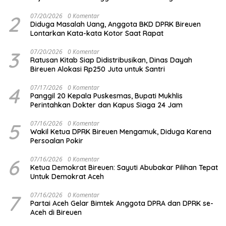
2
07/20/2026
0 Komentar
Diduga Masalah Uang, Anggota BKD DPRK Bireuen
Lontarkan Kata-kata Kotor Saat Rapat
3
07/20/2026
0 Komentar
Ratusan Kitab Siap Didistribusikan, Dinas Dayah
Bireuen Alokasi Rp250 Juta untuk Santri
4
07/17/2026
0 Komentar
Panggil 20 Kepala Puskesmas, Bupati Mukhlis
Perintahkan Dokter dan Kapus Siaga 24 Jam
5
07/16/2026
0 Komentar
Wakil Ketua DPRK Bireuen Mengamuk, Diduga Karena
Persoalan Pokir
6
07/16/2026
0 Komentar
Ketua Demokrat Bireuen: Sayuti Abubakar Pilihan Tepat
Untuk Demokrat Aceh
7
07/16/2026
0 Komentar
Partai Aceh Gelar Bimtek Anggota DPRA dan DPRK se-
Aceh di Bireuen