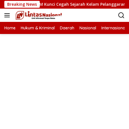
Langsung
emahaman HAM Kunci Cegah Sejarah Kelam Pelanggaran HAM Ter
Breaking News
ke
konten
Home
Hukum & Kriminal
Daerah
Nasional
Internasional