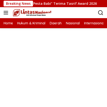
Langsung
oduksi Film “Pesta Babi” Terima Tasrif Award 2026
Breaking News
Kap
ke
konten
Home
Hukum & Kriminal
Daerah
Nasional
Internasional