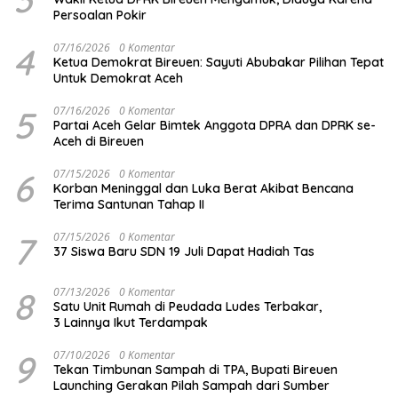
Persoalan Pokir
4
07/16/2026
0 Komentar
Ketua Demokrat Bireuen: Sayuti Abubakar Pilihan Tepat
Untuk Demokrat Aceh
5
07/16/2026
0 Komentar
Partai Aceh Gelar Bimtek Anggota DPRA dan DPRK se-
Aceh di Bireuen
6
07/15/2026
0 Komentar
Korban Meninggal dan Luka Berat Akibat Bencana
Terima Santunan Tahap II
7
07/15/2026
0 Komentar
37 Siswa Baru SDN 19 Juli Dapat Hadiah Tas
8
07/13/2026
0 Komentar
Satu Unit Rumah di Peudada Ludes Terbakar,
3 Lainnya Ikut Terdampak
9
07/10/2026
0 Komentar
Tekan Timbunan Sampah di TPA, Bupati Bireuen
Launching Gerakan Pilah Sampah dari Sumber