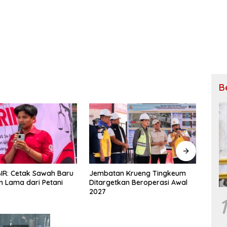
B
n Krueng Tingkeum
Bupati Mukhlis: Tiga Jembatan
Perin
kan Beroperasi Awal
Putus di Bireuen Segera
Caba
Dibangun, Anggaran Capai 500
Kant
1
M