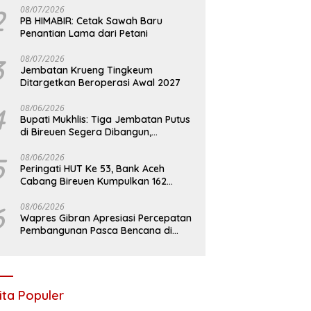
2
08/07/2026
PB HIMABIR: Cetak Sawah Baru
Penantian Lama dari Petani
3
08/07/2026
Jembatan Krueng Tingkeum
Ditargetkan Beroperasi Awal 2027
4
08/06/2026
Bupati Mukhlis: Tiga Jembatan Putus
di Bireuen Segera Dibangun,
Anggaran Capai 500 M
5
08/06/2026
Peringati HUT Ke 53, Bank Aceh
Cabang Bireuen Kumpulkan 162
Kantong Darah
6
08/06/2026
Wapres Gibran Apresiasi Percepatan
Pembangunan Pasca Bencana di
Bireuen
ita Populer