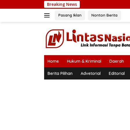
Langsung
Breaking News
ke
konten
Pasang Iklan
Nonton Berita
Home
Hukum & Kriminal
Daerah
Berita Pilihan
Advetorial
Editorial