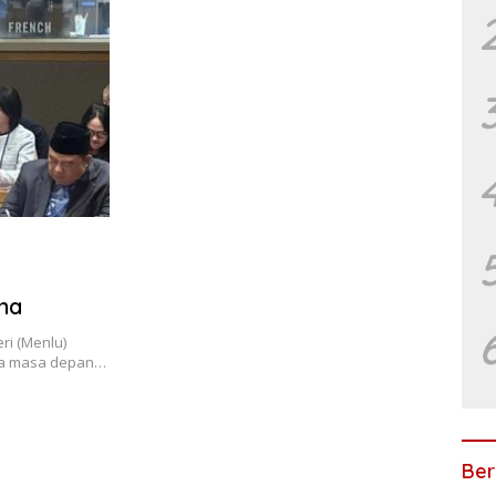
na
ri (Menlu)
wa masa depan…
Ber