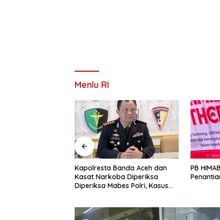
Menlu RI
PB HIMABIR: Cetak Sawah Baru
Jembata
Banda Aceh dan
Penantian Lama dari Petani
Ditarget
ba Diperiksa
2027
bes Polri, Kasus