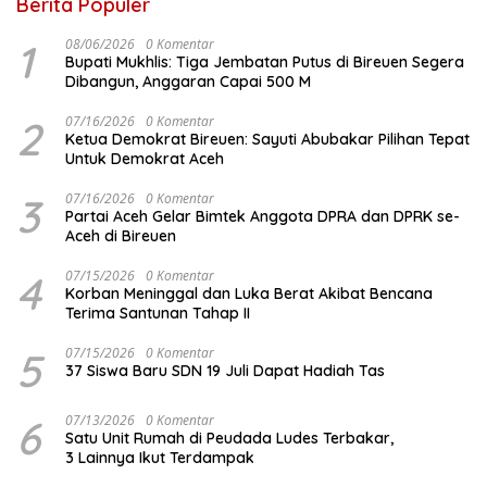
Berita Populer
1
08/06/2026
0 Komentar
Bupati Mukhlis: Tiga Jembatan Putus di Bireuen Segera
Dibangun, Anggaran Capai 500 M
2
07/16/2026
0 Komentar
Ketua Demokrat Bireuen: Sayuti Abubakar Pilihan Tepat
Untuk Demokrat Aceh
3
07/16/2026
0 Komentar
Partai Aceh Gelar Bimtek Anggota DPRA dan DPRK se-
Aceh di Bireuen
4
07/15/2026
0 Komentar
Korban Meninggal dan Luka Berat Akibat Bencana
Terima Santunan Tahap II
5
07/15/2026
0 Komentar
37 Siswa Baru SDN 19 Juli Dapat Hadiah Tas
6
07/13/2026
0 Komentar
Satu Unit Rumah di Peudada Ludes Terbakar,
3 Lainnya Ikut Terdampak