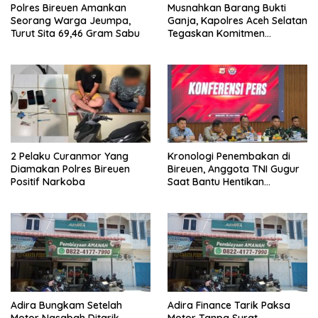
Polres Bireuen Amankan
Musnahkan Barang Bukti
Seorang Warga Jeumpa,
Ganja, Kapolres Aceh Selatan
Turut Sita 69,46 Gram Sabu
Tegaskan Komitmen
Berantas Narkoba
2 Pelaku Curanmor Yang
Kronologi Penembakan di
Diamakan Polres Bireuen
Bireuen, Anggota TNI Gugur
Positif Narkoba
Saat Bantu Hentikan
Kendaraan Tersangka
Narkoba
Adira Bungkam Setelah
Adira Finance Tarik Paksa
Motor Nasabah Ditarik
Motor Tanpa Surat,