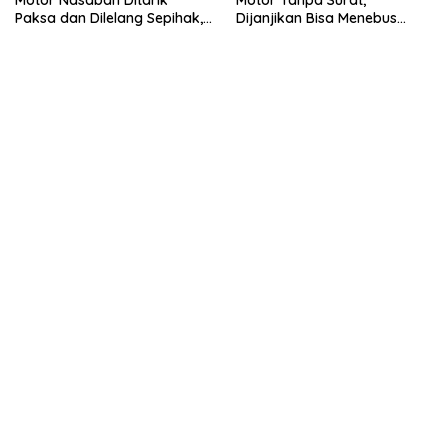
Paksa dan Dilelang Sepihak,
Dijanjikan Bisa Menebus
Terancam Dilaporkan ke
Ternyata Sudah Dilelang
Polisi