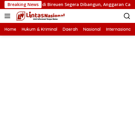
Langsung
batan Putus di Bireuen Segera Dibangun, Anggaran Capai 500 M
Breaking News
ke
konten
Home
Hukum & Kriminal
Daerah
Nasional
Internasional