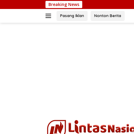
Langsung
Breaking News
Andrie 
ke
konten
Pasang Iklan
Nonton Berita