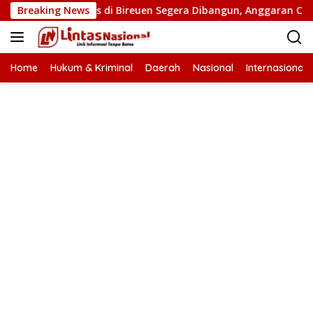
Langsung
embatan Putus di Bireuen Segera Dibangun, Anggaran Capai 500
Breaking News
ke
konten
Home
Hukum & Kriminal
Daerah
Nasional
Internasional