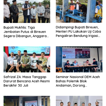
Didampingi Bupati Bireuen,
Bupati Mukhlis: Tiga
Menteri PU Lakukan Uji Coba
Jembatan Putus di Bireuen
Pengaliran Bendung Irigasi
Segera Dibangun, Anggaran
Pante Lhoong
Capai 500 M
Safrizal ZA: Masa Tanggap
Seminar Nasional DEM Aceh
Darurat Bencana Aceh Resmi
Bahas Polemik Blok
Berakhir 30 Juli
Andaman, Dorong
Percepatan Investasi dan
Hilirisasi