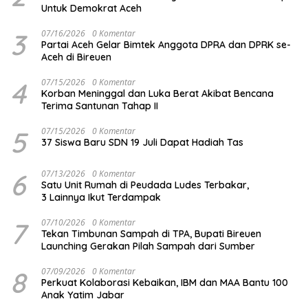
Untuk Demokrat Aceh
3
07/16/2026
0 Komentar
Partai Aceh Gelar Bimtek Anggota DPRA dan DPRK se-
Aceh di Bireuen
4
07/15/2026
0 Komentar
Korban Meninggal dan Luka Berat Akibat Bencana
Terima Santunan Tahap II
5
07/15/2026
0 Komentar
37 Siswa Baru SDN 19 Juli Dapat Hadiah Tas
6
07/13/2026
0 Komentar
Satu Unit Rumah di Peudada Ludes Terbakar,
3 Lainnya Ikut Terdampak
7
07/10/2026
0 Komentar
Tekan Timbunan Sampah di TPA, Bupati Bireuen
Launching Gerakan Pilah Sampah dari Sumber
8
07/09/2026
0 Komentar
Perkuat Kolaborasi Kebaikan, IBM dan MAA Bantu 100
Anak Yatim Jabar