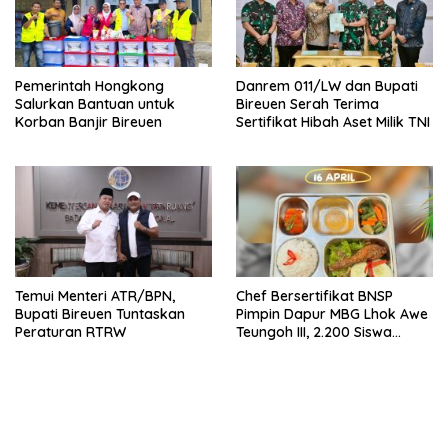
Pemerintah Hongkong
Danrem 011/LW dan Bupati
Salurkan Bantuan untuk
Bireuen Serah Terima
Korban Banjir Bireuen
Sertifikat Hibah Aset Milik TNI
Temui Menteri ATR/BPN,
Chef Bersertifikat BNSP
Bupati Bireuen Tuntaskan
Pimpin Dapur MBG Lhok Awe
Peraturan RTRW
Teungoh III, 2.200 Siswa
Nikmati Menu Bergizi Setiap
Hari