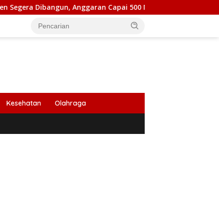
gun, Anggaran Capai 500 M
Peringati HUT Ke 53, Bank
Kesehatan
Olahraga