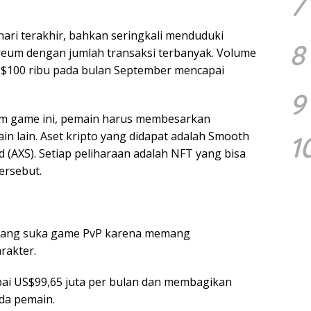
7
ari terakhir, bahkan seringkali menduduki
8
ereum dengan jumlah transaksi terbanyak. Volume
US$100 ribu pada bulan September mencapai
9
am game ini, pemain harus membesarkan
n lain. Aset kripto yang didapat adalah Smooth
1
rd (AXS). Setiap peliharaan adalah NFT yang bisa
ersebut.
n yang suka game PvP karena memang
rakter.
ai US$99,65 juta per bulan dan membagikan
da pemain.