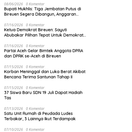
08/06/2026
0 Komentar
Bupati Mukhlis: Tiga Jembatan Putus di
Bireuen Segera Dibangun, Anggaran
Capai 500 M
07/16/2026
0 Komentar
Ketua Demokrat Bireuen: Sayuti
Abubakar Pilihan Tepat Untuk Demokrat
Aceh
07/16/2026
0 Komentar
Partai Aceh Gelar Bimtek Anggota DPRA
dan DPRK se-Aceh di Bireuen
07/15/2026
0 Komentar
Korban Meninggal dan Luka Berat Akibat
Bencana Terima Santunan Tahap II
07/15/2026
0 Komentar
37 Siswa Baru SDN 19 Juli Dapat Hadiah
Tas
07/13/2026
0 Komentar
Satu Unit Rumah di Peudada Ludes
Terbakar, 3 Lainnya Ikut Terdampak
07/10/2026
0 Komentar