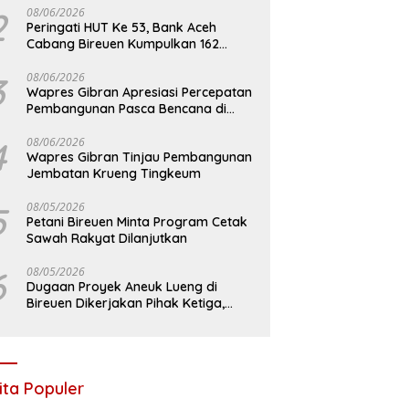
2
08/06/2026
Peringati HUT Ke 53, Bank Aceh
Cabang Bireuen Kumpulkan 162
Kantong Darah
3
08/06/2026
Wapres Gibran Apresiasi Percepatan
Pembangunan Pasca Bencana di
Bireuen
4
08/06/2026
Wapres Gibran Tinjau Pembangunan
Jembatan Krueng Tingkeum
5
08/05/2026
Petani Bireuen Minta Program Cetak
Sawah Rakyat Dilanjutkan
6
08/05/2026
Dugaan Proyek Aneuk Lueng di
Bireuen Dikerjakan Pihak Ketiga,
Kelompok Mengaku Hanya Terima 10
Juta
ita Populer