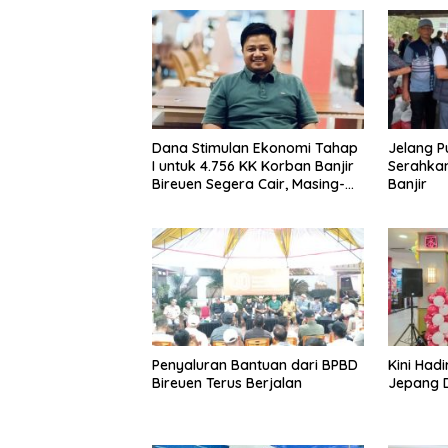
Dana Stimulan Ekonomi Tahap
Jelang P
I untuk 4.756 KK Korban Banjir
Serahkan
Bireuen Segera Cair, Masing-
Banjir
masing Dapat 8 Juta
Penyaluran Bantuan dari BPBD
Kini Had
Bireuen Terus Berjalan
Jepang D