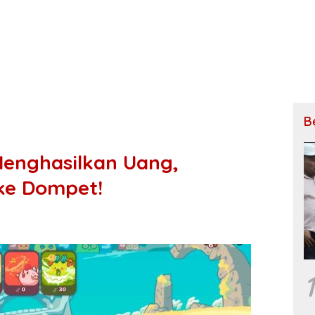
B
Menghasilkan Uang,
ke Dompet!
1