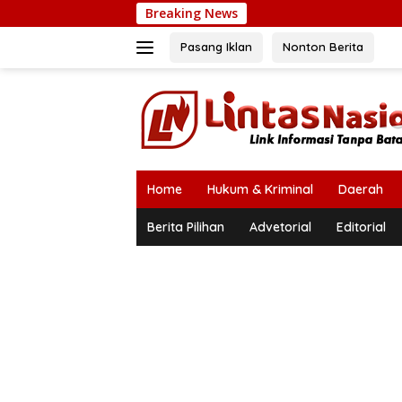
Langsung
Breaking News
ke
konten
Pasang Iklan
Nonton Berita
Home
Hukum & Kriminal
Daerah
Berita Pilihan
Advetorial
Editorial