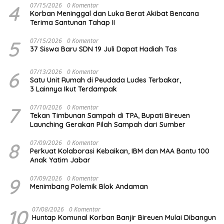
4
07/15/2026
0 Komentar
Korban Meninggal dan Luka Berat Akibat Bencana
Terima Santunan Tahap II
5
07/15/2026
0 Komentar
37 Siswa Baru SDN 19 Juli Dapat Hadiah Tas
6
07/13/2026
0 Komentar
Satu Unit Rumah di Peudada Ludes Terbakar,
3 Lainnya Ikut Terdampak
7
07/10/2026
0 Komentar
Tekan Timbunan Sampah di TPA, Bupati Bireuen
Launching Gerakan Pilah Sampah dari Sumber
8
07/09/2026
0 Komentar
Perkuat Kolaborasi Kebaikan, IBM dan MAA Bantu 100
Anak Yatim Jabar
9
07/09/2026
0 Komentar
Menimbang Polemik Blok Andaman
10
07/08/2026
0 Komentar
Huntap Komunal Korban Banjir Bireuen Mulai Dibangun