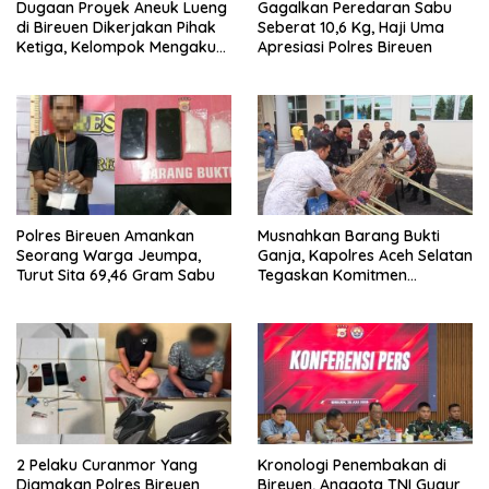
Dugaan Proyek Aneuk Lueng
Gagalkan Peredaran Sabu
di Bireuen Dikerjakan Pihak
Seberat 10,6 Kg, Haji Uma
Ketiga, Kelompok Mengaku
Apresiasi Polres Bireuen
Hanya Terima 10 Juta
Polres Bireuen Amankan
Musnahkan Barang Bukti
Seorang Warga Jeumpa,
Ganja, Kapolres Aceh Selatan
Turut Sita 69,46 Gram Sabu
Tegaskan Komitmen
Berantas Narkoba
2 Pelaku Curanmor Yang
Kronologi Penembakan di
Diamakan Polres Bireuen
Bireuen, Anggota TNI Gugur