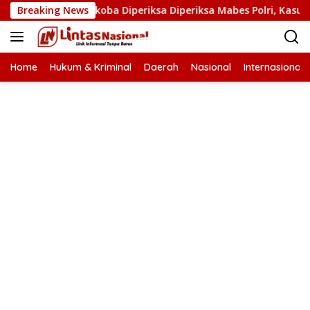
Langsung
an Kasat Narkoba Diperiksa Diperiksa Mabes Polri, Kasus Apa?
Breaking News
ke
konten
Home
Hukum & Kriminal
Daerah
Nasional
Internasional