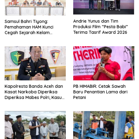
Andrie Yunus dan Tim
Samsul Bahri Tiyong:
Produksi Film “Pesta Babi”
Pemahaman HAM Kunci
Terima Tasrif Award 2026
Cegah Sejarah Kelam
Pelanggaran HAM Terulang di
Aceh
Kapolresta Banda Aceh dan
PB HIMABIR: Cetak Sawah
Kasat Narkoba Diperiksa
Baru Penantian Lama dari
Diperiksa Mabes Polri, Kasus
Petani
Apa?