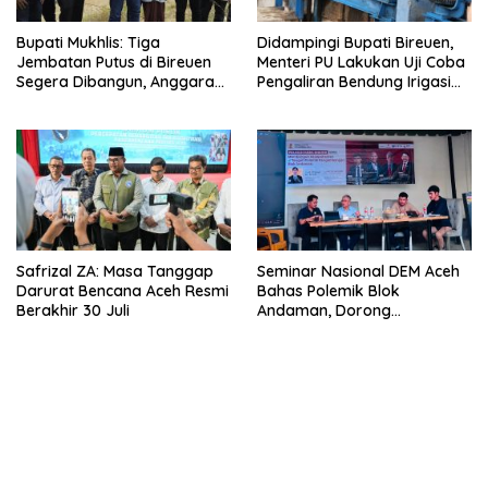
Bupati Mukhlis: Tiga
Didampingi Bupati Bireuen,
Jembatan Putus di Bireuen
Menteri PU Lakukan Uji Coba
Segera Dibangun, Anggaran
Pengaliran Bendung Irigasi
Capai 500 M
Pante Lhoong
Safrizal ZA: Masa Tanggap
Seminar Nasional DEM Aceh
Darurat Bencana Aceh Resmi
Bahas Polemik Blok
Berakhir 30 Juli
Andaman, Dorong
Percepatan Investasi dan
Hilirisasi