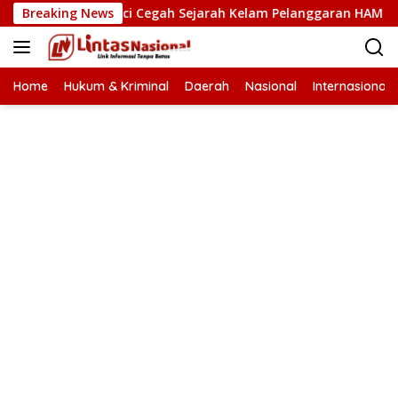
Langsung
 HAM Kunci Cegah Sejarah Kelam Pelanggaran HAM Terulang di
Breaking News
ke
konten
Home
Hukum & Kriminal
Daerah
Nasional
Internasional