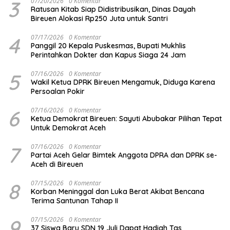
3
07/20/2026
0 Komentar
Ratusan Kitab Siap Didistribusikan, Dinas Dayah
Bireuen Alokasi Rp250 Juta untuk Santri
4
07/17/2026
0 Komentar
Panggil 20 Kepala Puskesmas, Bupati Mukhlis
Perintahkan Dokter dan Kapus Siaga 24 Jam
5
07/16/2026
0 Komentar
Wakil Ketua DPRK Bireuen Mengamuk, Diduga Karena
Persoalan Pokir
6
07/16/2026
0 Komentar
Ketua Demokrat Bireuen: Sayuti Abubakar Pilihan Tepat
Untuk Demokrat Aceh
7
07/16/2026
0 Komentar
Partai Aceh Gelar Bimtek Anggota DPRA dan DPRK se-
Aceh di Bireuen
8
07/15/2026
0 Komentar
Korban Meninggal dan Luka Berat Akibat Bencana
Terima Santunan Tahap II
9
07/15/2026
0 Komentar
37 Siswa Baru SDN 19 Juli Dapat Hadiah Tas