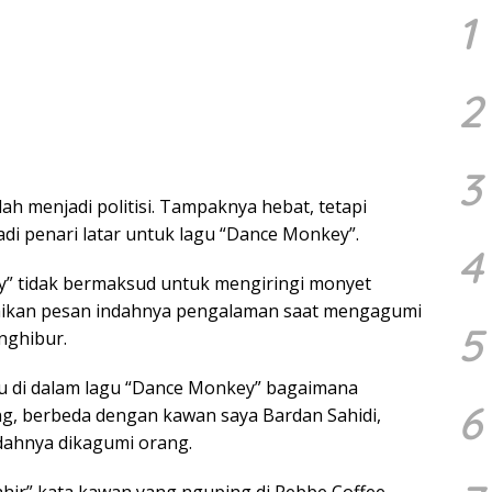
1
2
3
ah menjadi politisi. Tampaknya hebat, tetapi
di penari latar untuk lagu “Dance Monkey”.
4
ey” tidak bermaksud untuk mengiringi monyet
paikan pesan indahnya pengalaman saat mengagumi
5
nghibur.
lau di dalam lagu “Dance Monkey” bagaimana
6
, berbeda dengan kawan saya Bardan Sahidi,
dahnya dikagumi orang.