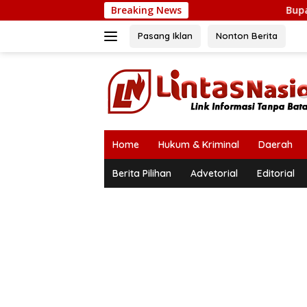
Langsung
Breaking News
Bupati Mukhlis: Tiga
ke
konten
Pasang Iklan
Nonton Berita
Home
Hukum & Kriminal
Daerah
Berita Pilihan
Advetorial
Editorial