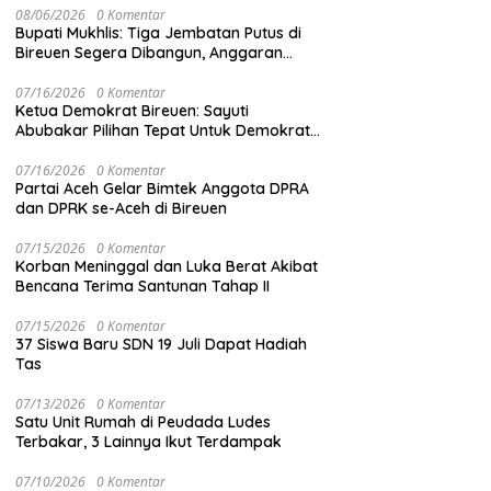
08/06/2026
0 Komentar
Bupati Mukhlis: Tiga Jembatan Putus di
Bireuen Segera Dibangun, Anggaran
Capai 500 M
07/16/2026
0 Komentar
Ketua Demokrat Bireuen: Sayuti
Abubakar Pilihan Tepat Untuk Demokrat
Aceh
07/16/2026
0 Komentar
Partai Aceh Gelar Bimtek Anggota DPRA
dan DPRK se-Aceh di Bireuen
07/15/2026
0 Komentar
Korban Meninggal dan Luka Berat Akibat
Bencana Terima Santunan Tahap II
07/15/2026
0 Komentar
37 Siswa Baru SDN 19 Juli Dapat Hadiah
Tas
07/13/2026
0 Komentar
Satu Unit Rumah di Peudada Ludes
Terbakar, 3 Lainnya Ikut Terdampak
07/10/2026
0 Komentar