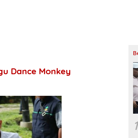
B
agu Dance Monkey
1