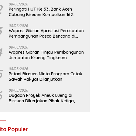
2
08/06/2026
Peringati HUT Ke 53, Bank Aceh
Cabang Bireuen Kumpulkan 162
Kantong Darah
3
08/06/2026
Wapres Gibran Apresiasi Percepatan
Pembangunan Pasca Bencana di
Bireuen
4
08/06/2026
Wapres Gibran Tinjau Pembangunan
Jembatan Krueng Tingkeum
5
08/05/2026
Petani Bireuen Minta Program Cetak
Sawah Rakyat Dilanjutkan
6
08/05/2026
Dugaan Proyek Aneuk Lueng di
Bireuen Dikerjakan Pihak Ketiga,
Kelompok Mengaku Hanya Terima 10
Juta
ita Populer