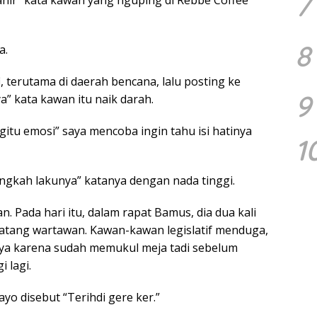
7
ahir” kata kawan yang nguping di Rebbe Coffee
8
a.
 terutama di daerah bencana, lalu posting ke
9
” kata kawan itu naik darah.
gitu emosi” saya mencoba ingin tahu isi hatinya
1
ngkah lakunya” katanya dengan nada tinggi.
. Pada hari itu, dalam rapat Bamus, dia dua kali
atang wartawan. Kawan-kawan legislatif menduga,
nya karena sudah memukul meja tadi sebelum
 lagi.
ayo disebut “Terihdi gere ker.”