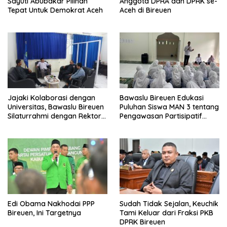
Sayuti Abubakar Pilihan
Anggota DPRA dan DPRK se-
Tepat Untuk Demokrat Aceh
Aceh di Bireuen
Jajaki Kolaborasi dengan
Bawaslu Bireuen Edukasi
Universitas, Bawaslu Bireuen
Puluhan Siswa MAN 3 tentang
Silaturrahmi dengan Rektor
Pengawasan Partisipatif
UMMAH
Pemilu
Edi Obama Nakhodai PPP
Sudah Tidak Sejalan, Keuchik
Bireuen, Ini Targetnya
Tami Keluar dari Fraksi PKB
DPRK Bireuen