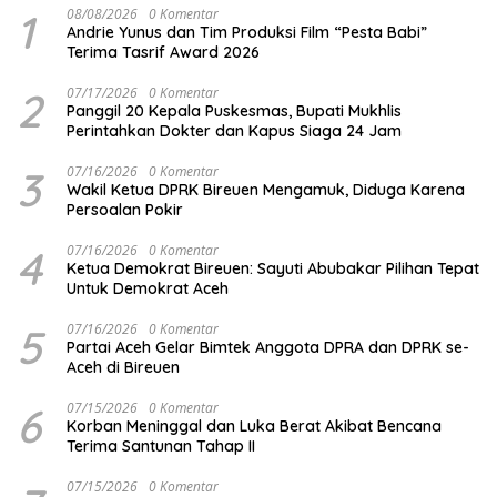
1
08/08/2026
0 Komentar
Andrie Yunus dan Tim Produksi Film “Pesta Babi”
Terima Tasrif Award 2026
2
07/17/2026
0 Komentar
Panggil 20 Kepala Puskesmas, Bupati Mukhlis
Perintahkan Dokter dan Kapus Siaga 24 Jam
3
07/16/2026
0 Komentar
Wakil Ketua DPRK Bireuen Mengamuk, Diduga Karena
Persoalan Pokir
4
07/16/2026
0 Komentar
Ketua Demokrat Bireuen: Sayuti Abubakar Pilihan Tepat
Untuk Demokrat Aceh
5
07/16/2026
0 Komentar
Partai Aceh Gelar Bimtek Anggota DPRA dan DPRK se-
Aceh di Bireuen
6
07/15/2026
0 Komentar
Korban Meninggal dan Luka Berat Akibat Bencana
Terima Santunan Tahap II
07/15/2026
0 Komentar