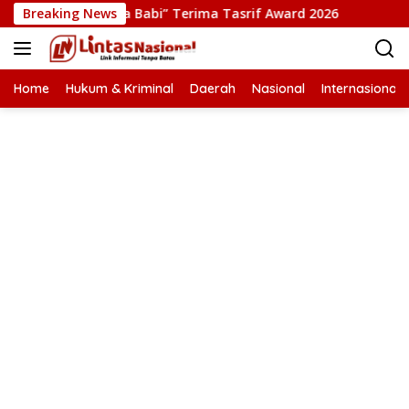
Langsung
ilm “Pesta Babi” Terima Tasrif Award 2026
Breaking News
Kapolresta B
ke
konten
Home
Hukum & Kriminal
Daerah
Nasional
Internasional