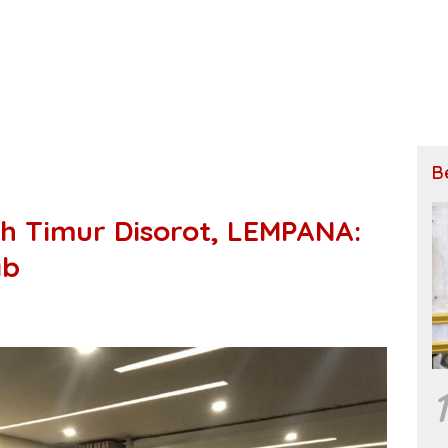
B
eh Timur Disorot, LEMPANA:
ab
1