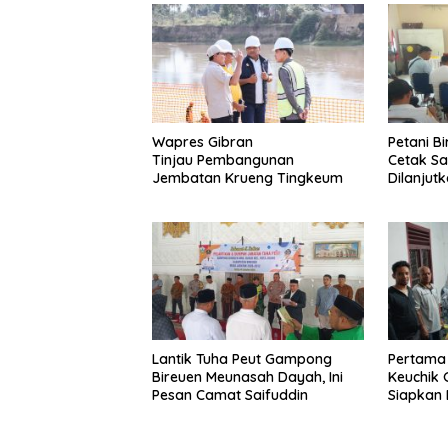
Wapres Gibran
Petani B
Tinjau Pembangunan
Cetak S
Jembatan Krueng Tingkeum
Dilanjut
Lantik Tuha Peut Gampong
Pertama 
Bireuen Meunasah Dayah, Ini
Keuchik
Pesan Camat Saifuddin
Siapkan 
Listrik