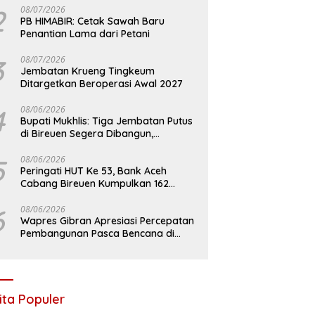
2
08/07/2026
PB HIMABIR: Cetak Sawah Baru
Penantian Lama dari Petani
3
08/07/2026
Jembatan Krueng Tingkeum
Ditargetkan Beroperasi Awal 2027
4
08/06/2026
Bupati Mukhlis: Tiga Jembatan Putus
di Bireuen Segera Dibangun,
Anggaran Capai 500 M
5
08/06/2026
Peringati HUT Ke 53, Bank Aceh
Cabang Bireuen Kumpulkan 162
Kantong Darah
6
08/06/2026
Wapres Gibran Apresiasi Percepatan
Pembangunan Pasca Bencana di
Bireuen
ita Populer