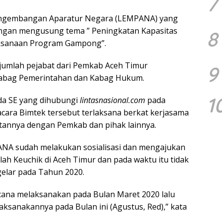
7
engembangan Aparatur Negara (LEMPANA) yang
engan mengusung tema ” Peningkatan Kapasitas
8
aksanaan Program Gampong”.
ejumlah pejabat dari Pemkab Aceh Timur
9
 Kabag Pemerintahan dan Kabag Hukum.
1
 SE yang dihubungi
lintasnasional.com
pada
ara Bimtek tersebut terlaksana berkat kerjasama
itannya dengan Pemkab dan pihak lainnya.
NA sudah melakukan sosialisasi dan mengajukan
ah Keuchik di Aceh Timur dan pada waktu itu tidak
gelar pada Tahun 2020.
cana melaksanakan pada Bulan Maret 2020 lalu
ksanakannya pada Bulan ini (Agustus, Red),” kata