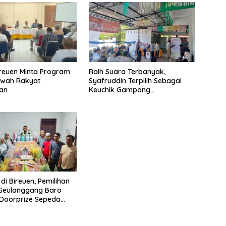
ireuen Minta Program
Raih Suara Terbanyak,
awah Rakyat
Syafruddin Terpilih Sebagai
kan
Keuchik Gampong
Geulanggang Baro
di Bireuen, Pemilihan
 Geulanggang Baro
Doorprize Sepeda