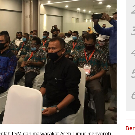
Ber
mlah LSM dan masyarakat Aceh Timur menyoroti