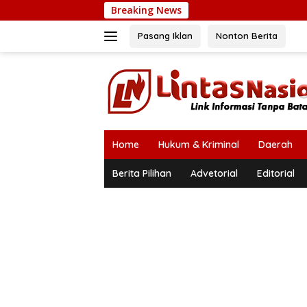
Langsung
Breaking News
Ka
ke
konten
Pasang Iklan
Nonton Berita
Home
Hukum & Kriminal
Daerah
Berita Pilihan
Advetorial
Editorial