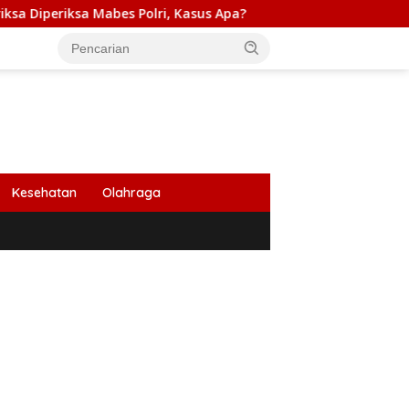
bes Polri, Kasus Apa?
PB HIMABIR: Cetak Sawah Baru Pe
Kesehatan
Olahraga