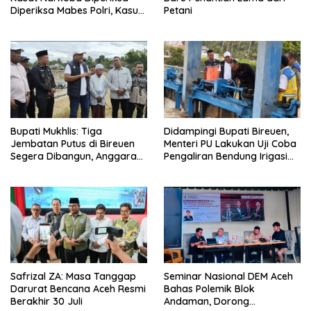
Diperiksa Mabes Polri, Kasus
Petani
Apa?
Bupati Mukhlis: Tiga
Didampingi Bupati Bireuen,
Jembatan Putus di Bireuen
Menteri PU Lakukan Uji Coba
Segera Dibangun, Anggaran
Pengaliran Bendung Irigasi
Capai 500 M
Pante Lhoong
Safrizal ZA: Masa Tanggap
Seminar Nasional DEM Aceh
Darurat Bencana Aceh Resmi
Bahas Polemik Blok
Berakhir 30 Juli
Andaman, Dorong