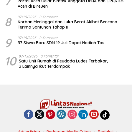
7
Partai Aceh Gelar Bimtek Anggota DPRA dan DPRK se-
Aceh di Bireuen
8
07/15/2026
0 Komentar
Korban Meninggal dan Luka Berat Akibat Bencana
Terima Santunan Tahap II
9
07/15/2026
0 Komentar
37 Siswa Baru SDN 19 Juli Dapat Hadiah Tas
10
07/13/2026
0 Komentar
Satu Unit Rumah di Peudada Ludes Terbakar,
3 Lainnya Ikut Terdampak
Advertising
Pedoman Media Cyber
Redaksi