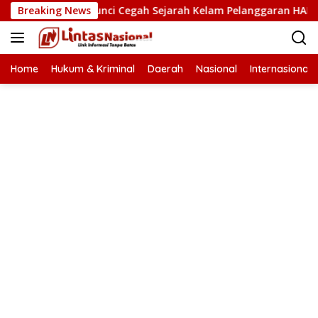
Langsung
n HAM Kunci Cegah Sejarah Kelam Pelanggaran HAM Terulang d
Breaking News
ke
konten
Home
Hukum & Kriminal
Daerah
Nasional
Internasional