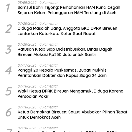
1
08/09/2026
0 Komentar
Samsul Bahri Tiyong: Pemahaman HAM Kunci Cegah
Sejarah Kelam Pelanggaran HAM Terulang di Aceh
2
07/20/2026
0 Komentar
Diduga Masalah Uang, Anggota BKD DPRK Bireuen
Lontarkan Kata-kata Kotor Saat Rapat
3
07/20/2026
0 Komentar
Ratusan Kitab Siap Didistribusikan, Dinas Dayah
Bireuen Alokasi Rp250 Juta untuk Santri
4
07/17/2026
0 Komentar
Panggil 20 Kepala Puskesmas, Bupati Mukhlis
Perintahkan Dokter dan Kapus Siaga 24 Jam
5
07/16/2026
0 Komentar
Wakil Ketua DPRK Bireuen Mengamuk, Diduga Karena
Persoalan Pokir
6
07/16/2026
0 Komentar
Ketua Demokrat Bireuen: Sayuti Abubakar Pilihan Tepat
Untuk Demokrat Aceh
07/16/2026
0 Komentar