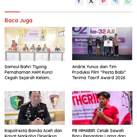
Baca Juga
Andrie Yunus dan Tim
Samsul Bahri Tiyong:
Produksi Film “Pesta Babi”
Pemahaman HAM Kunci
Terima Tasrif Award 2026
Cegah Sejarah Kelam
Pelanggaran HAM Terulang di
Aceh
Kapolresta Banda Aceh dan
PB HIMABIR: Cetak Sawah
Kasat Narkoba Diperiksa
Baru Penantian Lama dari