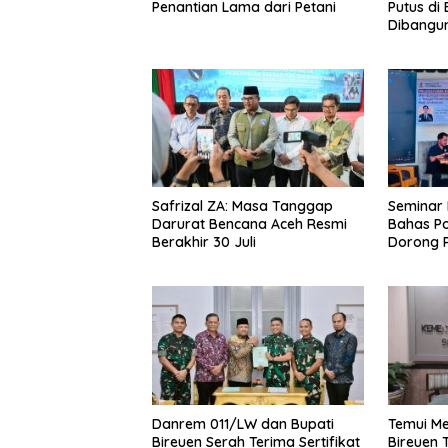
Putus di
Penantian Lama dari Petani
Dibangu
M
Safrizal ZA: Masa Tanggap
Seminar 
Darurat Bencana Aceh Resmi
Bahas Po
Berakhir 30 Juli
Dorong P
dan Hiliri
Danrem 011/LW dan Bupati
Temui Me
Bireuen Serah Terima Sertifikat
Bireuen 