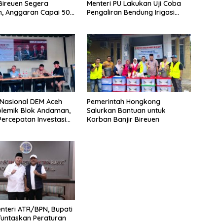
 Bireuen Segera
Menteri PU Lakukan Uji Coba
n, Anggaran Capai 500
Pengaliran Bendung Irigasi
Pante Lhoong
Nasional DEM Aceh
Pemerintah Hongkong
lemik Blok Andaman,
Salurkan Bantuan untuk
ercepatan Investasi
Korban Banjir Bireuen
sasi
nteri ATR/BPN, Bupati
Tuntaskan Peraturan