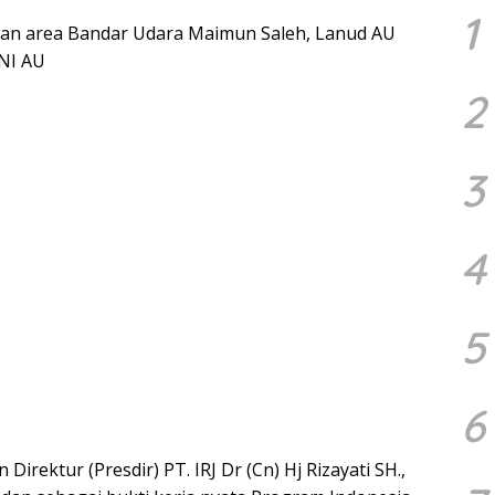
1
kan area Bandar Udara Maimun Saleh, Lanud AU
NI AU
2
3
4
5
6
irektur (Presdir) PT. IRJ Dr (Cn) Hj Rizayati SH.,