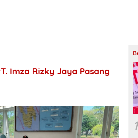
B
T. Imza Rizky Jaya Pasang
g
1