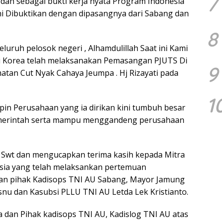
7
dan sebagai bukti kerja nyata Program Indonesia
ini Dibuktikan dengan dipasangnya dari Sabang dan
8
luruh pelosok negeri , Alhamdulillah Saat ini Kami
ari Korea telah melaksanakan Pemasangan PJUTS Di
9
atan Cut Nyak Cahaya Jeumpa . Hj Rizayati pada
1
pin Perusahaan yang ia dirikan kini tumbuh besar
emerintah serta mampu menggandeng perusahaan
h Swt dan mengucapkan terima kasih kepada Mitra
esia yang telah melaksankan pertemuan
 pihak Kadisops TNI AU Sabang, Mayor Jamung
nu dan Kasubsi PLLU TNI AU Letda Lek Kristianto.
a dan Pihak kadisops TNI AU, Kadislog TNI AU atas