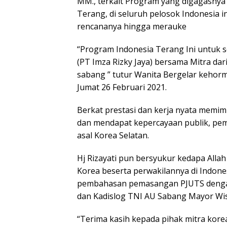
MM., terkait Program yang digagasnya 
Terang, di seluruh pelosok Indonesia 
rencananya hingga merauke
“Program Indonesia Terang Ini untuk se
(PT Imza Rizky Jaya) bersama Mitra d
sabang ” tutur Wanita Bergelar kehorm
Jumat 26 Februari 2021.
Berkat prestasi dan kerja nyata memim
dan mendapat kepercayaan publik, p
asal Korea Selatan.
Hj Rizayati pun bersyukur kedapa Alla
Korea beserta perwakilannya di Indon
pembahasan pemasangan PJUTS dengan
dan Kadislog TNI AU Sabang Mayor Wis
“Terima kasih kepada pihak mitra kore