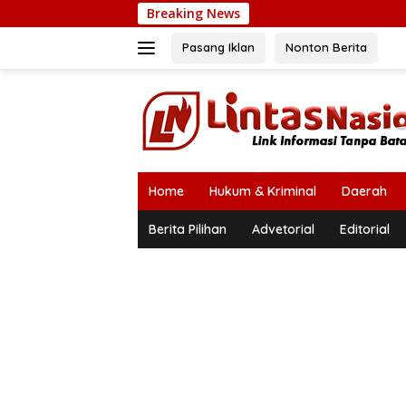
Langsung
Breaking News
P
ke
konten
Pasang Iklan
Nonton Berita
Home
Hukum & Kriminal
Daerah
Berita Pilihan
Advetorial
Editorial