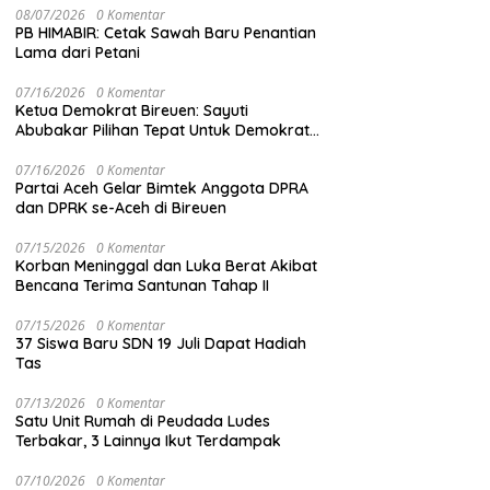
08/07/2026
0 Komentar
PB HIMABIR: Cetak Sawah Baru Penantian
Lama dari Petani
07/16/2026
0 Komentar
Ketua Demokrat Bireuen: Sayuti
Abubakar Pilihan Tepat Untuk Demokrat
Aceh
07/16/2026
0 Komentar
Partai Aceh Gelar Bimtek Anggota DPRA
dan DPRK se-Aceh di Bireuen
07/15/2026
0 Komentar
Korban Meninggal dan Luka Berat Akibat
Bencana Terima Santunan Tahap II
07/15/2026
0 Komentar
37 Siswa Baru SDN 19 Juli Dapat Hadiah
Tas
07/13/2026
0 Komentar
Satu Unit Rumah di Peudada Ludes
Terbakar, 3 Lainnya Ikut Terdampak
07/10/2026
0 Komentar