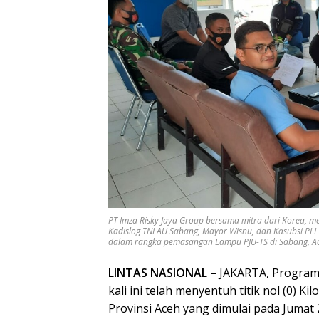
PT Imza Risky Jaya Group bersama mitra dari Korea, 
Kadislog TNI AU Sabang, Mayor Wisnu, dan Kasubsi PLLU 
dalam rangka pemasangan Lampu PJU-TS di Sabang, Ace
LINTAS NASIONAL –
JAKARTA, Program I
kali ini telah menyentuh titik nol (0) K
Provinsi Aceh yang dimulai pada Jumat 