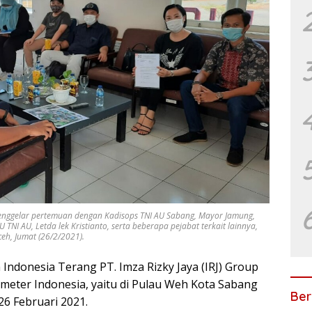
menggelar pertemuan dengan Kadisops TNI AU Sabang, Mayor Jamung,
TNI AU, Letda lek Kristianto, serta beberapa pejabat terkait lainnya,
h, Jumat (26/2/2021).
ndonesia Terang PT. Imza Rizky Jaya (IRJ) Group
ilometer Indonesia, yaitu di Pulau Weh Kota Sabang
Ber
26 Februari 2021.